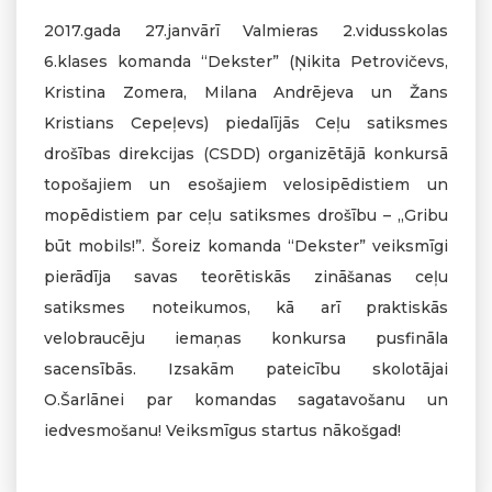
2017.gada 27.janvārī Valmieras 2.vidusskolas
6.klases komanda “Dekster” (Ņikita Petrovičevs,
Kristina Zomera, Milana Andrējeva un Žans
Kristians Cepeļevs) piedalījās Ceļu satiksmes
drošības direkcijas (CSDD) organizētājā konkursā
topošajiem un esošajiem velosipēdistiem un
mopēdistiem par ceļu satiksmes drošību – „Gribu
būt mobils!”. Šoreiz komanda “Dekster” veiksmīgi
pierādīja savas teorētiskās zināšanas ceļu
satiksmes noteikumos, kā arī praktiskās
velobraucēju iemaņas konkursa pusfināla
sacensībās. Izsakām pateicību skolotājai
O.Šarlānei par komandas sagatavošanu un
iedvesmošanu! Veiksmīgus startus nākošgad!