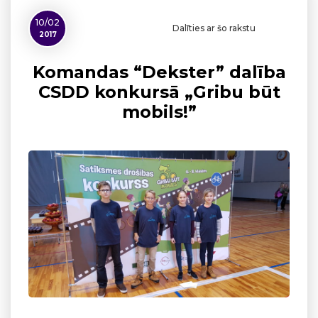
10/02
Dalīties ar šo rakstu
2017
Komandas “Dekster” dalība
CSDD konkursā „Gribu būt
mobils!”