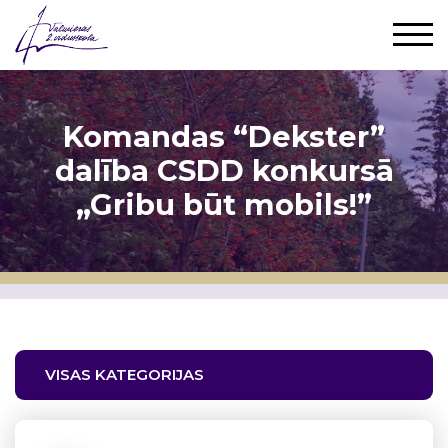
Komandas “Dekster”
dalība CSDD konkursā
„Gribu būt mobils!”
VISAS KATEGORIJAS