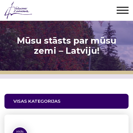
Mūsu stāsts par mūsu
zemi – Latviju!
VISAS KATEGORIJAS
17/11