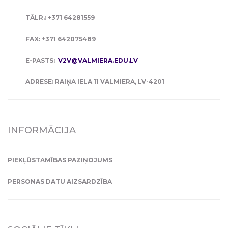
TĀLR.: +371 64281559
FAX: +371 642075489
E-PASTS:
V2V@VALMIERA.EDU.LV
ADRESE: RAIŅA IELA 11 VALMIERA, LV-4201
INFORMĀCIJA
PIEKĻŪSTAMĪBAS PAZIŅOJUMS
PERSONAS DATU AIZSARDZĪBA