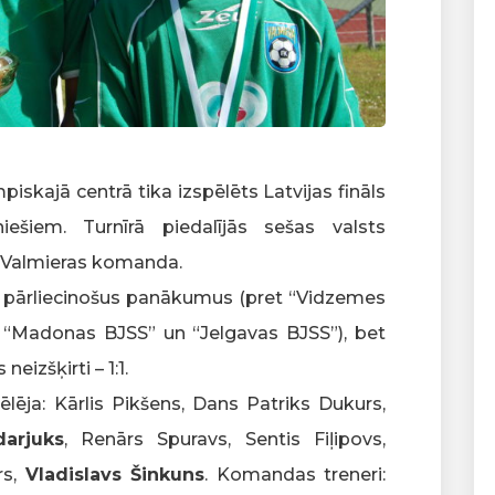
piskajā centrā tika izspēlēts Latvijas fināls
ešiem. Turnīrā piedalījās sešas valsts
 Valmieras komanda.
ras pārliecinošus panākumus (pret “Vidzemes
, “Madonas BJSS” un “Jelgavas BJSS”), bet
eizšķirti – 1:1.
ēja: Kārlis Pikšens, Dans Patriks Dukurs,
arjuks
, Renārs Spuravs, Sentis Fiļipovs,
rs,
Vladislavs Šinkuns
. Komandas treneri: