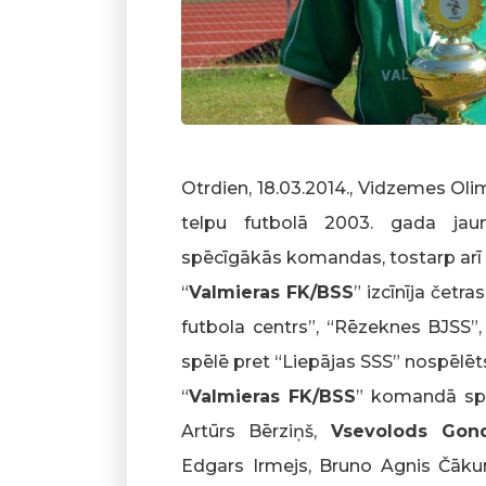
Otrdien, 18.03.2014., Vidzemes Olim
telpu futbolā 2003. gada jauni
spēcīgākās komandas, tostarp arī
“
Valmieras FK/BSS
” izcīnīja čet
futbola centrs”, “Rēzeknes BJSS”
spēlē pret “Liepājas SSS” nospēlēts n
“
Valmieras FK/BSS
” komandā spēl
Artūrs Bērziņš,
Vsevolods Gond
Edgars Irmejs, Bruno Agnis Čāku