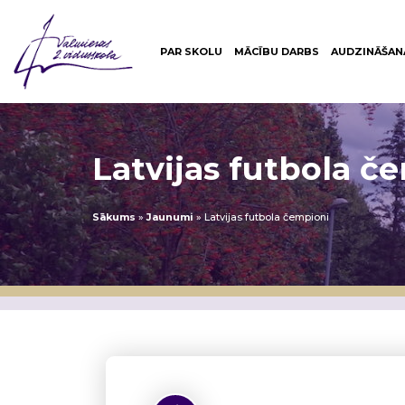
PAR SKOLU
MĀCĪBU DARBS
AUDZINĀŠAN
Latvijas futbola č
Sākums
»
Jaunumi
»
Latvijas futbola čempioni