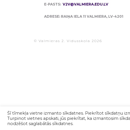
E-PASTS:
V2V@VALMIERA.EDU.LV
ADRESE: RAIŅA IELA 11 VALMIERA, LV-4201
© Valmieras 2. Vidusskola 2026
Šī tīmekļa vietne izmanto sīkdatnes. Piekrītot sīkdatņu iz
Turpinot vietnes apskati, jūs piekrītat, ka izmantosim sīkdat
nodzēšot saglabātās sīkdatnes.