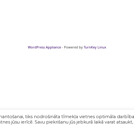
WordPress Appliance
- Powered by
TurnKey Linux
mantošanai, tiks nodrošināta tīmekļa vietnes optimāla darbība
nes jūsu ierīcē. Savu piekrišanu jūs jebkurā laikā varat atsaukt,