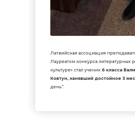
Латвийская ассоциация преподават
Лауреатом конкурса литературных р
культуре» стал ученик
6 класса Вал
Ковтун, занявший достойное 3 ме
день”.