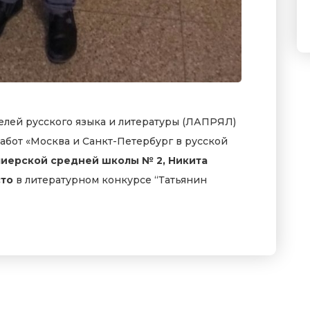
елей русского языка и литературы (ЛАПРЯЛ)
абот «Москва и Санкт-Петербург в русской
миерской средней школы № 2, Никита
сто
в литературном конкурсе “Татьянин