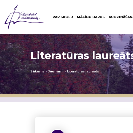
PAR SKOLU
MĀCĪBU DARBS
AUDZINĀŠAN
Literatūras laureāt
Sākums
»
Jaunumi
»
Literatūras laureāts