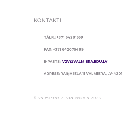
KONTAKTI
TĀLR.: +371 64281559
FAX: +371 642075489
E-PASTS:
V2V@VALMIERA.EDU.LV
ADRESE: RAIŅA IELA 11 VALMIERA, LV-4201
© Valmieras 2. Vidusskola 2026