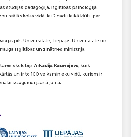
as studijas pedagoģijā, izglītības psiholoģijā,
u reālā skolas vidē, lai 2 gadu laikā kļūtu par
Daugavpils Universitāte, Liepājas Universitāte un
rauga Izglītības un zinātnes ministrija.
stures skolotājs
Arkādijs Karavājevs
, kurš
 kārtās un ir to 100 veiksminieku vidū, kuriem ir
onālai izaugsmei jaunā jomā.
v