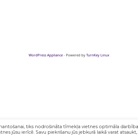
WordPress Appliance
- Powered by
TurnKey Linux
mantošanai, tiks nodrošināta tīmekļa vietnes optimāla darbība
nes jūsu ierīcē. Savu piekrišanu jūs jebkurā laikā varat atsaukt,