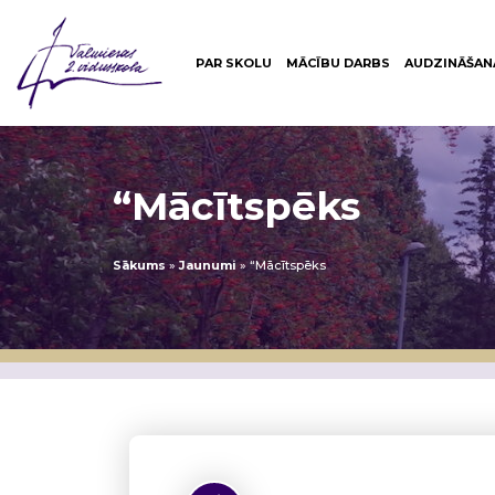
PAR SKOLU
MĀCĪBU DARBS
AUDZINĀŠAN
“Mācītspēks
Sākums
»
Jaunumi
»
“Mācītspēks