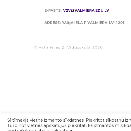
E-PASTS:
V2V@VALMIERA.EDU.LV
ADRESE: RAIŅA IELA 11 VALMIERA, LV-4201
© Valmieras 2. Vidusskola 2026
Šī tīmekļa vietne izmanto sīkdatnes. Piekrītot sīkdatņu iz
Turpinot vietnes apskati, jūs piekrītat, ka izmantosim sīkdat
nodzēšot saglabātās sīkdatnes.