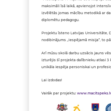
maksimāli īsā laikā, apvienojot intensīv
izvēlētās jomas mācību metodikā ar darb
diplomētu pedagogu.
Projektu īsteno Latvijas Universitāte, 
nodibinājums „Iespējamā misija”, to pār
Arī mūsu skolā darbu uzsācis jauns vē
izturējis šī projekta dalībnieku atlasi 3
unikāla iespēja personiskai un profesi
Lai izdodas!
Vairāk par projektu:
www.macitspeks.l