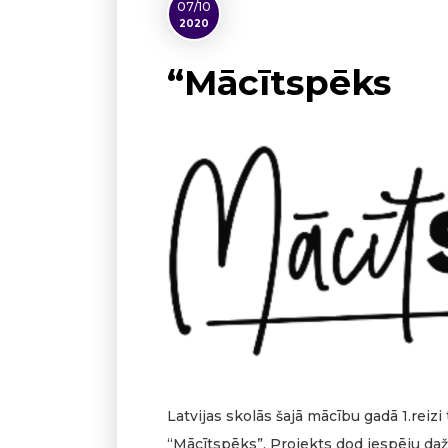
07/10
2020
“Mācītspēks
Latvijas skolās šajā mācību gadā 1.reizi
“Mācītspēks”. Projekts dod iespēju da