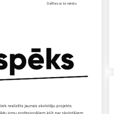
Dalīties ar šo rakstu
 tiek realizēts jaunais skolotāju projekts
žādu jomu profesionāļiem kļūt par skolotājiem