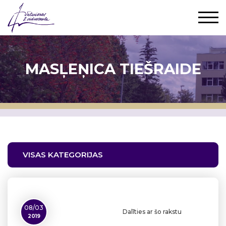
MASĻEŅICA TIEŠRAIDE
VISAS KATEGORIJAS
08/03
Dalīties ar šo rakstu
2019