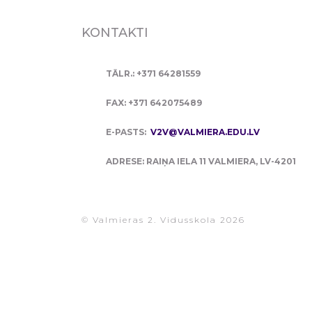
KONTAKTI
TĀLR.: +371 64281559
FAX: +371 642075489
E-PASTS:
V2V@VALMIERA.EDU.LV
ADRESE: RAIŅA IELA 11 VALMIERA, LV-4201
© Valmieras 2. Vidusskola 2026