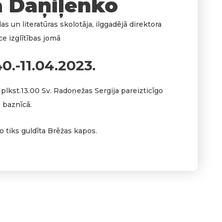
 Daņiļenko
s un literatūras skolotāja, ilggadējā direktora
ce izglītības jomā
0.-11.04.2023.
, plkst.13.00 Sv. Radoņežas Sergija pareizticīgo
baznīcā.
 tiks guldīta Brēžas kapos.