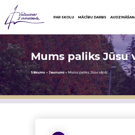
PAR SKOLU
MĀCĪBU DARBS
AUDZINĀŠAN
Mums paliks Jūsu 
Sākums
»
Jaunumi
»
Mums paliks Jūsu vārdi…