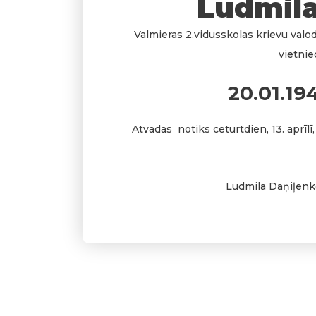
Ludmila
Valmieras 2.vidusskolas krievu valoda
vietnie
20.01.194
Atvadas notiks ceturtdien, 13. aprīlī
Ludmila Daņiļenko