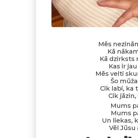
Mēs nezinām,
Kā nākam
Kā dzirksts
Kas ir jau
Mēs velti sk
Šo mūža
Cik labi, ka
Cik jāzin,
Mums pal
Mums pal
Un liekas, 
Vēl Jūsu 