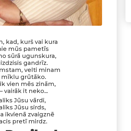
 kad, kurš vai kura
ie mūs pametīs
 no sūrā ugunskura,
 izdzisis gandrīz.
umstam, velti minam
 mīklu grūtāko.
 tik vien mēs zinām,
 – vairāk it neko…
iks Jūsu vārdi,
iks Jūsu sirds,
ka ikvienā zvaigznē
acis pretī mirdz.