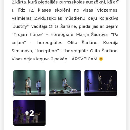
2.kārta, kurā piedalījās pirmsskolas audzēkņi, kā arī
1. līdz 12. klases skolēni no visas Vidzemes.
Valmieras 2.vidusskolas mūsdienu deju kolektīvs
“Justify”, vadītāja Olita Šarlāne, piedalījās ar dejām
“Trojan horse” – horeogrāfe Marija Šaurova, “Pa
ceļam” – horeogrāfes Olita Šarlāne, Ksenija
Simanova, “Inception” – horeogrāfe Olita Šarlāne.
Visas dejas ieguva 2.pakāpi. APSVEICAM
+2