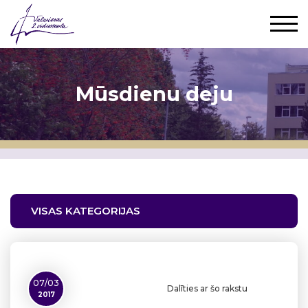
Mūsdienu deju
VISAS KATEGORIJAS
07/03
Dalīties ar šo rakstu
2017