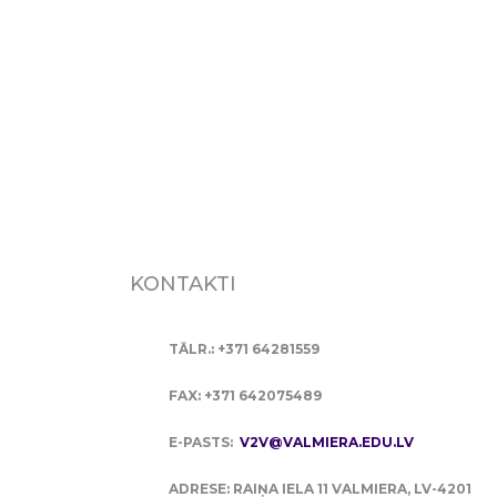
KONTAKTI
TĀLR.: +371 64281559
FAX: +371 642075489
E-PASTS:
V2V@VALMIERA.EDU.LV
ADRESE: RAIŅA IELA 11 VALMIERA, LV-4201