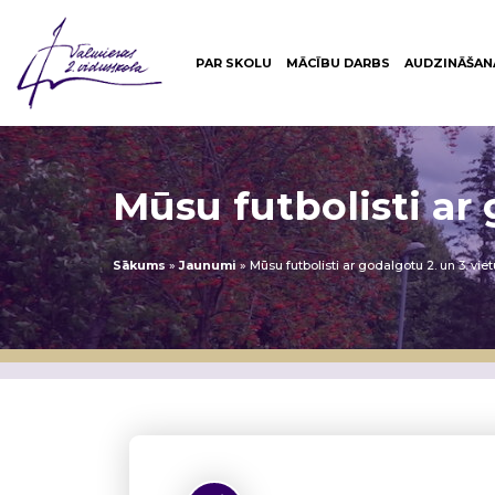
PAR SKOLU
MĀCĪBU DARBS
AUDZINĀŠAN
Mūsu futbolisti ar 
Sākums
»
Jaunumi
»
Mūsu futbolisti ar godalgotu 2. un 3. vie