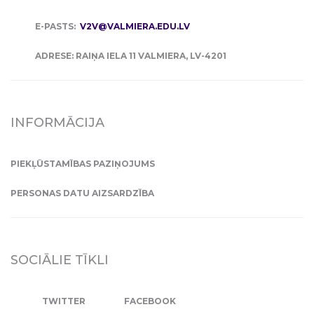
E-PASTS:
V2V@VALMIERA.EDU.LV
ADRESE: RAIŅA IELA 11 VALMIERA, LV-4201
INFORMĀCIJA
PIEKĻŪSTAMĪBAS PAZIŅOJUMS
PERSONAS DATU AIZSARDZĪBA
SOCIĀLIE TĪKLI
TWITTER
FACEBOOK