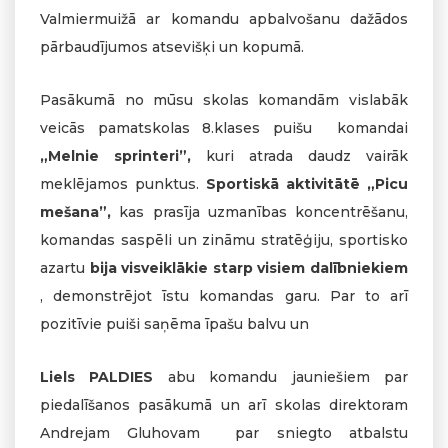
Valmiermuižā ar komandu apbalvošanu dažādos
pārbaudījumos atsevišķi un kopumā.
Pasākumā no mūsu skolas komandām vislabāk
veicās pamatskolas 8.klases puišu komandai
„Melnie sprinteri”,
kuri atrada daudz vairāk
meklējamos punktus.
Sportiskā aktivitātē „Picu
mešana”,
kas prasīja uzmanības koncentrēšanu,
komandas saspēli un zināmu stratēģiju, sportisko
azartu
bija visveiklākie starp visiem dalībniekiem
, demonstrējot īstu komandas garu. Par to arī
pozitīvie puiši saņēma īpašu balvu un
Liels PALDIES
abu komandu jauniešiem par
piedalīšanos pasākumā un arī skolas direktoram
Andrejam Gluhovam par sniegto atbalstu