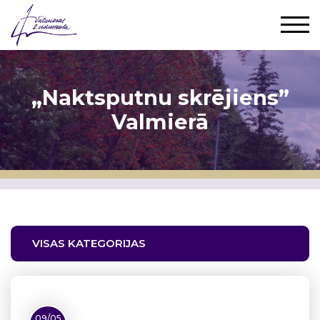
„Naktsputnu skrējiens”
Valmierā
VISAS KATEGORIJAS
09/05