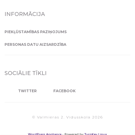
INFORMĀCIJA
PIEKĻŪSTAMĪBAS PAZIŅOJUMS
PERSONAS DATU AIZSARDZĪBA
SOCIĀLIE TĪKLI
TWITTER
FACEBOOK
© Valmieras 2. Vidusskola 2026
WordPress Appliance
- Powered by
TurnKey Linux