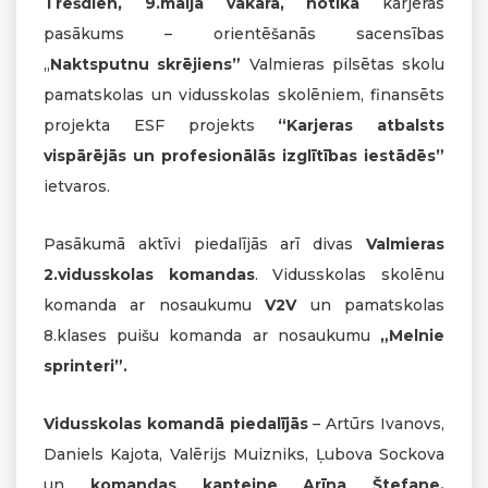
Trešdien, 9.maija vakarā, notika
karjeras
pasākums – orientēšanās sacensības
„
Naktsputnu skrējiens”
Valmieras pilsētas skolu
pamatskolas un vidusskolas skolēniem, finansēts
projekta ESF projekts
“Karjeras atbalsts
vispārējās un profesionālās izglītības iestādēs”
ietvaros.
Pasākumā aktīvi piedalījās arī divas
Valmieras
2.vidusskolas komandas
. Vidusskolas skolēnu
komanda ar nosaukumu
V2V
un pamatskolas
8.klases puišu komanda ar nosaukumu
„Melnie
sprinteri”.
Vidusskolas komandā piedalījās
– Artūrs Ivanovs,
Daniels Kajota, Valērijs Muizniks, Ļubova Sockova
un
komandas kapteine Arīna Štefane.