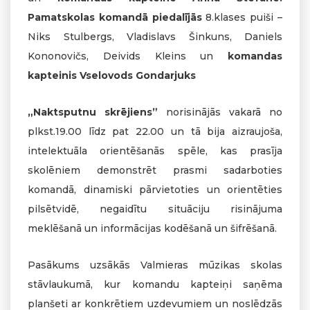
Pamatskolas komandā piedalījās
8.klases puiši –
Niks Stulbergs, Vladislavs Šinkuns, Daniels
Kononovičs, Deivids Kleins un
komandas
kapteinis Vselovods Gondarjuks
„Naktsputnu skrējiens”
norisinājās vakarā no
plkst.19.00 līdz pat 22.00 un tā bija aizraujoša,
intelektuāla orientēšanās spēle, kas prasīja
skolēniem demonstrēt prasmi sadarboties
komandā, dinamiski pārvietoties un orientēties
pilsētvidē, negaidītu situāciju risinājuma
meklēšanā un informācijas kodēšanā un šifrēšanā.
Pasākums uzsākās Valmieras mūzikas skolas
stāvlaukumā, kur komandu kapteiņi saņēma
planšeti ar konkrētiem uzdevumiem un noslēdzās