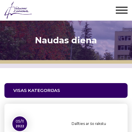
Naudas diena
VISAS KATEGORIJAS
05/11
Dalīties ar šo rakstu
2022