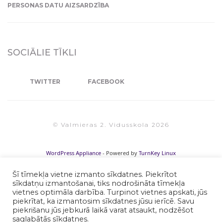
PERSONAS DATU AIZSARDZĪBA
SOCIĀLIE TĪKLI
TWITTER
FACEBOOK
© Valmieras 2. Vidusskola 2026
WordPress Appliance
- Powered by
TurnKey Linux
Šī tīmekļa vietne izmanto sīkdatnes. Piekrītot
sīkdatņu izmantošanai, tiks nodrošināta tīmekļa
vietnes optimāla darbība. Turpinot vietnes apskati, jūs
piekrītat, ka izmantosim sīkdatnes jūsu ierīcē. Savu
piekrišanu jūs jebkurā laikā varat atsaukt, nodzēšot
saglabātās sīkdatnes.