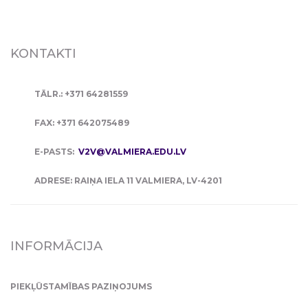
KONTAKTI
TĀLR.: +371 64281559
FAX: +371 642075489
E-PASTS:
V2V@VALMIERA.EDU.LV
ADRESE: RAIŅA IELA 11 VALMIERA, LV-4201
INFORMĀCIJA
PIEKĻŪSTAMĪBAS PAZIŅOJUMS