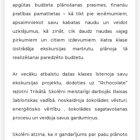
apgūtas budžeta plānošanas prasmes, finanšu
pratības pamatlietas – kā tikt pie ieņēmumiem,
apsaimniekot savu kabatas naudu un veidot
uzkrājumus, kā zināt, cik daudz naudas vajag
pirkumiem un citiem izdevumiem. Katra klase
izstrādāja ekskursijas maršrutu, plānoja tā
realizēšanai paredzēto budžetu.
Ar vecāku atbalstu dažas klases īstenoja savu
ekskursijas projektu, dodoties uz ”Rchocolate”
ražotni Trikātā. Skolēni meistarīgi darbojās Raisas
Jablonskas vadībā, noskaidroja šokolādes vēsturi,
enerģētisko vērtību , šokolādes sagatavošanas
procesu un veidoja savus gardumiņus.
Skolēni atzina, ka ir gandarījums par pašu plānoto