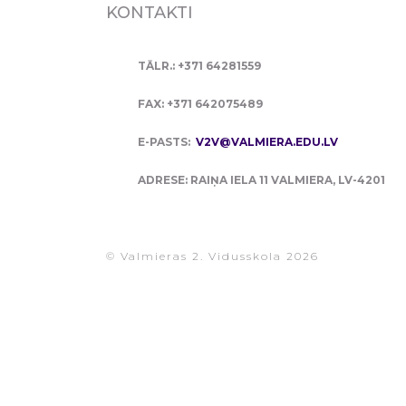
KONTAKTI
TĀLR.: +371 64281559
FAX: +371 642075489
E-PASTS:
V2V@VALMIERA.EDU.LV
ADRESE: RAIŅA IELA 11 VALMIERA, LV-4201
© Valmieras 2. Vidusskola 2026