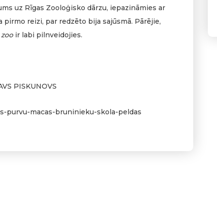
ukums uz Rīgas Zooloģisko dārzu, iepazināmies ar
ja pirmo reizi, par redzēto bija sajūsmā. Pārējie,
s
zoo
ir labi pilnveidojies.
SLAVS PISKUNOVS
das-purvu-macas-bruninieku-skola-peldas