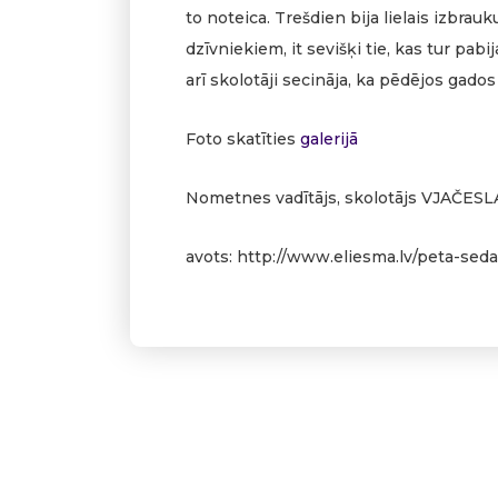
to noteica. Trešdien bija lielais izbra
dzīvniekiem, it sevišķi tie, kas tur pabi
arī skolotāji secināja, ka pēdējos gado
Foto skatīties
galerijā
Nometnes vadītājs, skolotājs VJAČE
avots: http://www.eliesma.lv/peta-se