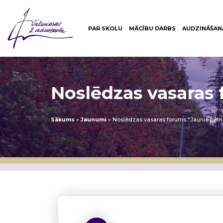
PAR SKOLU
MĀCĪBU DARBS
AUDZINĀŠAN
Noslēdzas vasaras 
Sākums
»
Jaunumi
»
Noslēdzas vasaras forums “Jaunie pētn