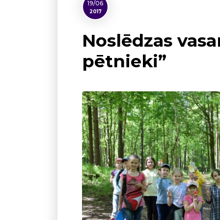
19/06
2017
Noslēdzas vasa
pētnieki”