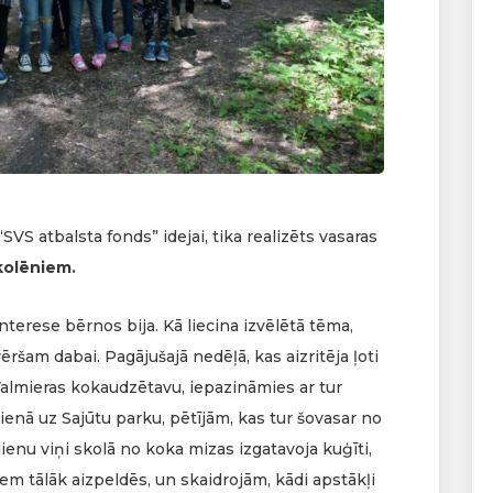
SVS atbalsta fonds” idejai, tika realizēts vasaras
skolēniem.
nterese bērnos bija. Kā liecina izvēlētā tēma,
ršam dabai. Pagājušajā nedēļā, kas aizritēja ļoti
almieras kokaudzētavu, iepazināmies ar tur
ienā uz Sajūtu parku, pētījām, kas tur šovasar no
dienu viņi skolā no koka mizas izgatavoja kuģīti,
iem tālāk aizpeldēs, un skaidrojām, kādi apstākļi