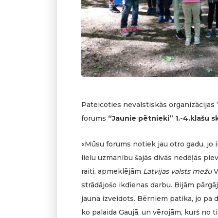
Pateicoties nevalstiskās organizācijas “
forums
“Jaunie pētnieki” 1.-4.klašu 
«Mūsu forums notiek jau otro gadu, jo i
lielu uzmanību šajās divās nedēļās pievē
raiti, apmeklējām
Latvijas valsts mežu
V
strādājošo ikdienas darbu. Bijām pārgāj
jauna izveidots. Bērniem patika, jo pa 
ko palaida Gaujā, un vērojām, kurš no t