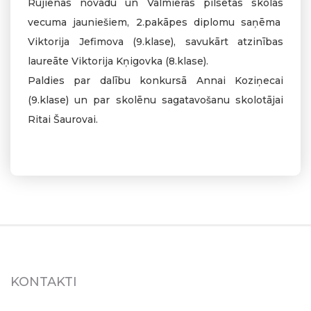
Rūjienas novadu un Valmieras pilsētas skolas
vecuma jauniešiem, 2.pakāpes diplomu saņēma
Viktorija Jefimova (9.klase), savukārt atzinības
laureāte Viktorija Kņigovka (8.klase).
Paldies par dalību konkursā Annai Koziņecai
(9.klase) un par skolēnu sagatavošanu skolotājai
Ritai Šaurovai.
KONTAKTI