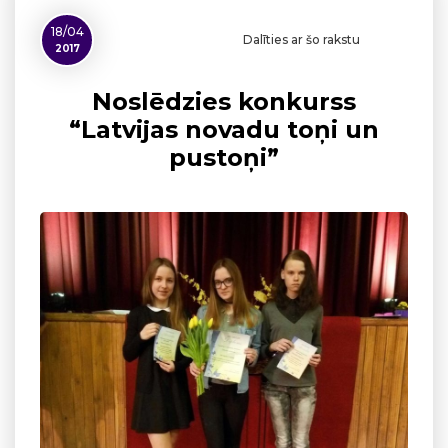
18/04
Dalīties ar šo rakstu
2017
Noslēdzies konkurss
“Latvijas novadu toņi un
pustoņi”