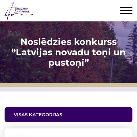
Noslēdzies konkurss
“Latvijas novadu toņi un
pustoņi”
VISAS KATEGORIJAS