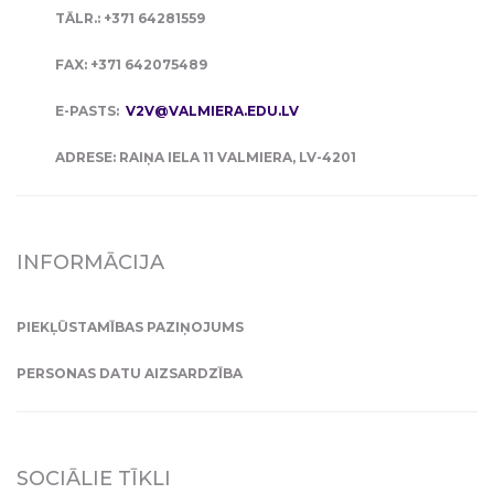
TĀLR.: +371 64281559
FAX: +371 642075489
E-PASTS:
V2V@VALMIERA.EDU.LV
ADRESE: RAIŅA IELA 11 VALMIERA, LV-4201
INFORMĀCIJA
PIEKĻŪSTAMĪBAS PAZIŅOJUMS
PERSONAS DATU AIZSARDZĪBA
SOCIĀLIE TĪKLI