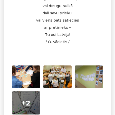
vai draugu pulkā
dali savu prieku,
vai viens pats satiecies
ar pretinieku –
Tu esi Latvija!
/ O. Vācietis /
+2