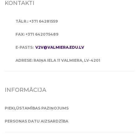
KONTAKTI
TĀLR.: +371 64281559
FAX: +371 642075489
E-PASTS:
V2V@VALMIERA.EDU.LV
ADRESE: RAIŅA IELA 11 VALMIERA, LV-4201
INFORMĀCIJA
PIEKĻŪSTAMĪBAS PAZIŅOJUMS
PERSONAS DATU AIZSARDZĪBA