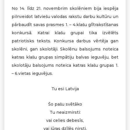
No 14. līdz 21. novembrim skolēniem bija iespēja
pilnveidot latviešu valodas rakstu darbu kultūru un
pārbaudīt savas prasmes 1. – 4.klašu glītrakstīšanas
konkursā. Katrai klašu grupai tika izvēlēts
patriotisks teksts. Konkursa darbus vērtēja gan
skolēni, gan skolotāji. Skolēnu balsojums noteica
katras klašu grupas simpātiju balvas ieguvēju, bet
skolotāju balsojums noteica katras klašu grupas 1.
– 6.vietas ieguvējus.
Tu esi Latvija
Šo pašu svētāko
Tu neaizmirsti:
vai celies debesīs,
vai jūras dzīlēs nirsti,