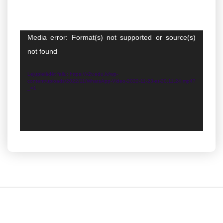
Video
Media error: Format(s) not supported or source(s)
atskaņotājs
not found
Lejupielādēt failu: https://v2v.edu.lv/wp-
content/uploads/2022/11/WhatsApp-Video-2022-11-23-at-20.11.24.mp4?
_=1