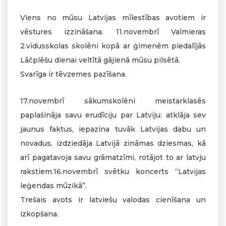
Viens no mūsu Latvijas mīlestības avotiem ir
vēstures izzināšana. 11.novembrī Valmieras
2.vidusskolas skolēni kopā ar ģimenēm piedalījās
Lāčplēšu dienai veltītā gājienā mūsu pilsētā.
Svarīga ir tēvzemes pazīšana.
17.novembrī sākumskolēni meistarklasēs
paplašināja savu erudīciju par Latviju: atklāja sev
jaunus faktus, iepazina tuvāk Latvijas dabu un
novadus, izdziedāja Latvijā zināmas dziesmas, kā
arī pagatavoja savu grāmatzīmi, rotājot to ar latvju
rakstiem.16.novembrī svētku koncerts “Latvijas
leģendas mūzikā”.
Trešais avots ir latviešu valodas cienīšana un
izkopšana.