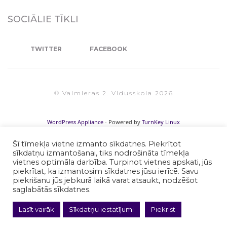
SOCIĀLIE TĪKLI
TWITTER
FACEBOOK
© Valmieras 2. Vidusskola 2026
WordPress Appliance
- Powered by
TurnKey Linux
Šī tīmekļa vietne izmanto sīkdatnes. Piekrītot
sīkdatņu izmantošanai, tiks nodrošināta tīmekļa
vietnes optimāla darbība. Turpinot vietnes apskati, jūs
piekrītat, ka izmantosim sīkdatnes jūsu ierīcē. Savu
piekrišanu jūs jebkurā laikā varat atsaukt, nodzēšot
saglabātās sīkdatnes.
Lasīt vairāk
Sīkdatņu iestatījumi
Piekrist