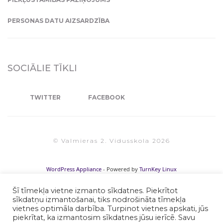
PERSONAS DATU AIZSARDZĪBA
SOCIĀLIE TĪKLI
TWITTER
FACEBOOK
© Valmieras 2. Vidusskola 2026
WordPress Appliance
- Powered by
TurnKey Linux
Šī tīmekļa vietne izmanto sīkdatnes. Piekrītot
sīkdatņu izmantošanai, tiks nodrošināta tīmekļa
vietnes optimāla darbība. Turpinot vietnes apskati, jūs
piekrītat, ka izmantosim sīkdatnes jūsu ierīcē. Savu