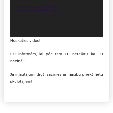
Lejupielādēt failu: https://v2v.edu.lv/wp-
content/uploads/2020/03/Recording-5.mp4?_=1
Noskaties video!
Esi informēts, lai pēc tam TU neteiktu, ka TU
nezināji…
Ja ir jautājumi droši sazinies ar mācību priekšmetu
skolotājiem!