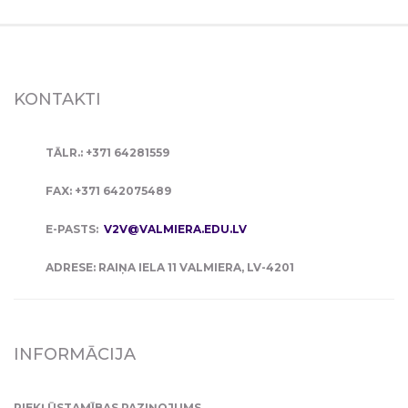
KONTAKTI
TĀLR.: +371 64281559
FAX: +371 642075489
E-PASTS:
V2V@VALMIERA.EDU.LV
ADRESE: RAIŅA IELA 11 VALMIERA, LV-4201
INFORMĀCIJA
PIEKĻŪSTAMĪBAS PAZIŅOJUMS