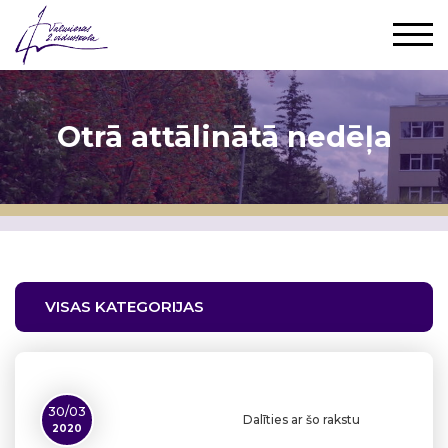
Otrā attālinātā nedēļa
VISAS KATEGORIJAS
30/03
Dalīties ar šo rakstu
2020