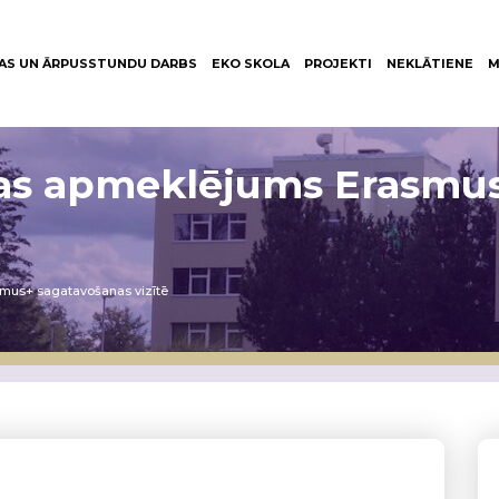
AS UN ĀRPUSSTUNDU DARBS
EKO SKOLA
PROJEKTI
NEKLĀTIENE
M
ijas apmeklējums Erasmu
smus+ sagatavošanas vizītē