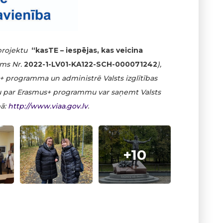
 projektu
“kasTE – iespējas, kas veicina
ums Nr.
2022-1-LV01-KA122-SCH-000071242
),
+ programma un administrē Valsts izglītības
iju par Erasmus+ programmu var saņemt Valsts
pā:
http://www.viaa.gov.lv
.
+10