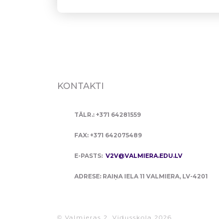
KONTAKTI
TĀLR.: +371 64281559
FAX: +371 642075489
E-PASTS:
V2V@VALMIERA.EDU.LV
ADRESE: RAIŅA IELA 11 VALMIERA, LV-4201
© Valmieras 2. Vidusskola 2026