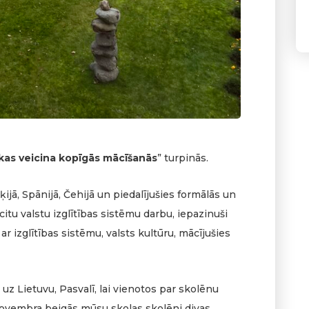
 kas veicina kopīgās mācīšanās
” turpinās.
ijā, Spānijā, Čehijā un piedalījušies formālās un
 citu valstu izglītības sistēmu darbu, iepazinuši
ar izglītības sistēmu, valsts kultūru, mācījušies
z Lietuvu, Pasvalī, lai vienotos par skolēnu
Novembra beigās mūsu skolas skolēni divas