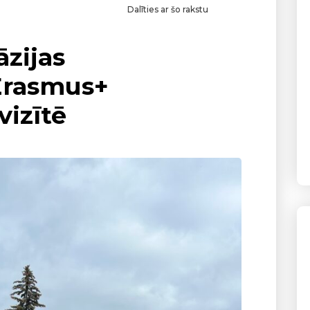
Dalīties ar šo rakstu
āzijas
Erasmus+
vizītē