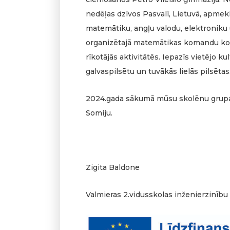
nedēļas dzīvos Pasvalī, Lietuvā, apmekl
matemātiku, angļu valodu, elektroniku u
organizētajā matemātikas komandu kon
rīkotājās aktivitātēs. Iepazīs vietējo k
galvaspilsētu un tuvākās lielās pilsētas
2024.gada sākumā mūsu skolēnu grupas
Somiju.
Zigita Baldone
Valmieras 2.vidusskolas inženierzinību 