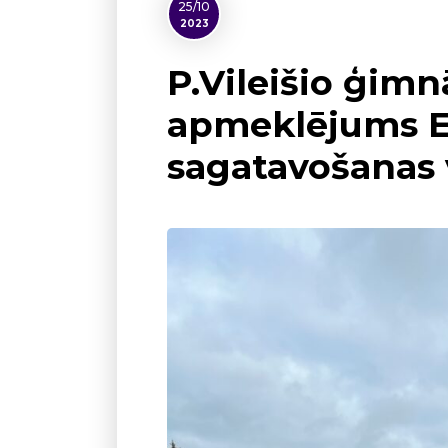
25/10
2023
P.Vileišio ģimn
apmeklējums 
sagatavošanas 