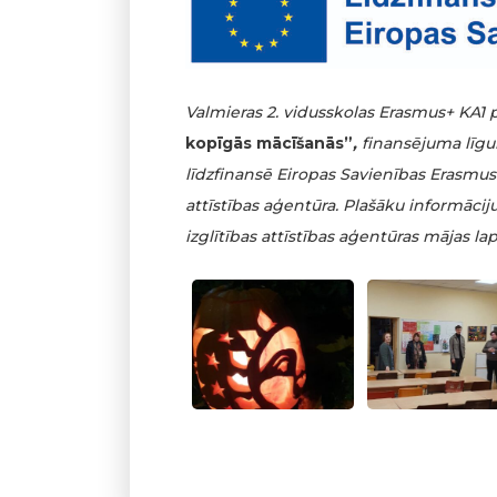
Valmieras 2. vidusskolas Erasmus+ KA1
kopīgās mācīšanās”
,
finansējuma līg
līdzfinansē Eiropas Savienības Erasmus
attīstības aģentūra. Plašāku informāc
izglītības attīstības aģentūras mājas la