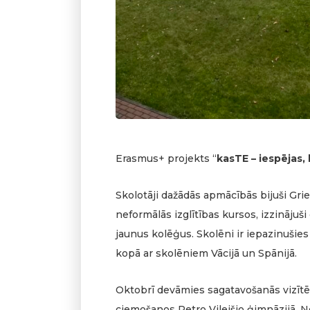
Erasmus+ projekts “
kasTE – iespējas,
Skolotāji dažādās apmācībās bijuši Grieķ
neformālās izglītības kursos, izzinājuši
jaunus kolēģus. Skolēni ir iepazinušies 
kopā ar skolēniem Vācijā un Spānijā.
Oktobrī devāmies sagatavošanās vizītē u
ciemošanos Petro Vileišio ģimnāzijā. 