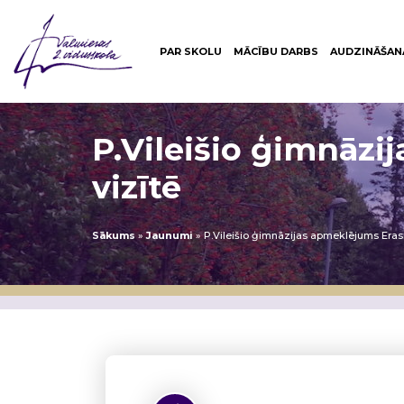
PAR SKOLU
MĀCĪBU DARBS
AUDZINĀŠAN
P.Vileišio ģimnāz
vizītē
Sākums
»
Jaunumi
»
P.Vileišio ģimnāzijas apmeklējums Era