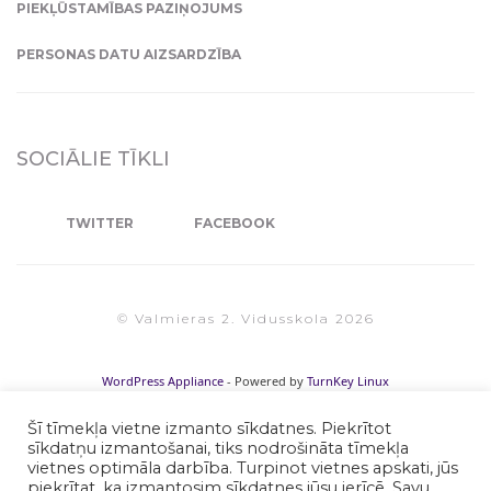
PIEKĻŪSTAMĪBAS PAZIŅOJUMS
PERSONAS DATU AIZSARDZĪBA
SOCIĀLIE TĪKLI
TWITTER
FACEBOOK
© Valmieras 2. Vidusskola 2026
WordPress Appliance
- Powered by
TurnKey Linux
Šī tīmekļa vietne izmanto sīkdatnes. Piekrītot
sīkdatņu izmantošanai, tiks nodrošināta tīmekļa
vietnes optimāla darbība. Turpinot vietnes apskati, jūs
piekrītat, ka izmantosim sīkdatnes jūsu ierīcē. Savu