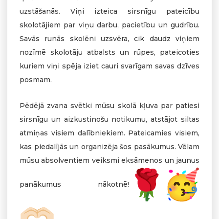
uzstāšanās. Viņi izteica sirsnīgu pateicību
skolotājiem par viņu darbu, pacietību un gudrību.
Savās runās skolēni uzsvēra, cik daudz viņiem
nozīmē skolotāju atbalsts un rūpes, pateicoties
kuriem viņi spēja iziet cauri svarīgam savas dzīves
posmam.
Pēdējā zvana svētki mūsu skolā kļuva par patiesi
sirsnīgu un aizkustinošu notikumu, atstājot siltas
atmiņas visiem dalībniekiem. Pateicamies visiem,
kas piedalījās un organizēja šos pasākumus. Vēlam
mūsu absolventiem veiksmi eksāmenos un jaunus
panākumus nākotnē!