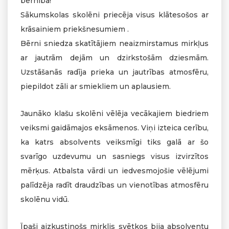
bērnība!”
Sākumskolas skolēni priecēja visus klātesošos ar
krāsainiem priekšnesumiem .
Bērni sniedza skatītājiem neaizmirstamus mirkļus
ar jautrām dejām un dzirkstošām dziesmām.
Uzstāšanās radīja prieka un jautrības atmosfēru,
piepildot zāli ar smiekliem un aplausiem.
Jaunāko klašu skolēni vēlēja vecākajiem biedriem
veiksmi gaidāmajos eksāmenos. Viņi izteica cerību,
ka katrs absolvents veiksmīgi tiks galā ar šo
svarīgo uzdevumu un sasniegs visus izvirzītos
mērķus. Atbalsta vārdi un iedvesmojošie vēlējumi
palīdzēja radīt draudzības un vienotības atmosfēru
skolēnu vidū.
Īpaši aizkustinošs mirklis svētkos bija absolventu