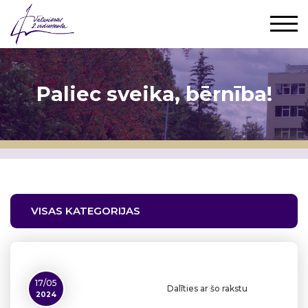
Paliec sveika, bērnība!
VISAS KATEGORIJAS
17/05
Dalīties ar šo rakstu
2024