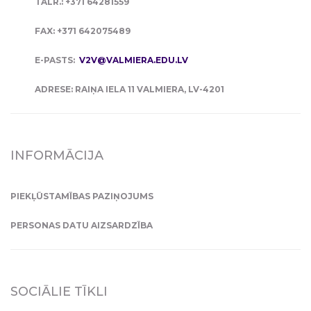
TĀLR.: +371 64281559
FAX: +371 642075489
E-PASTS:
V2V@VALMIERA.EDU.LV
ADRESE: RAIŅA IELA 11 VALMIERA, LV-4201
INFORMĀCIJA
PIEKĻŪSTAMĪBAS PAZIŅOJUMS
PERSONAS DATU AIZSARDZĪBA
SOCIĀLIE TĪKLI