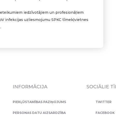
 ieteikumiem iedzīvotājiem un profesionāļiem
CoV infekcijas uzliesmojumu SPKC tīmekļvietnes
.
INFORMĀCIJA
SOCIĀLIE TĪ
PIEKĻŪSTAMĪBAS PAZIŅOJUMS
TWITTER
PERSONAS DATU AIZSARDZĪBA
FACEBOOK