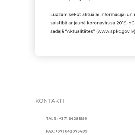
Lūdzam sekot aktuālai informācijai un
saistībā ar jaunā koronavīrusa 2019-n
sadaļā “Aktualitātes” (www.spkc.gov.lv)
KONTAKTI
TĀLR.: +371 64281559
FAX: +371 642075489