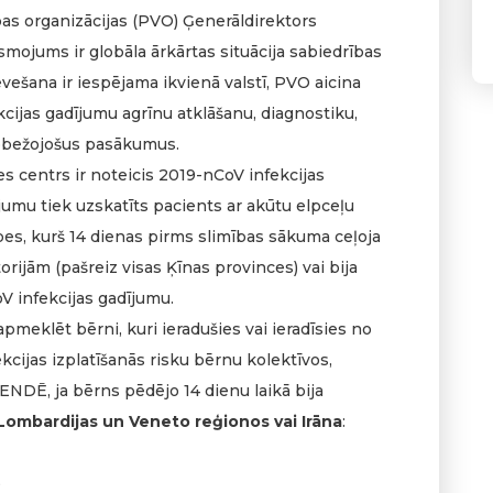
bas organizācijas (PVO) Ģenerāldirektors
smojums ir globāla ārkārtas situācija sabiedrības
evešana ir iespējama ikvienā valstī, PVO aicina
kcijas gadījumu agrīnu atklāšanu, diagnostiku,
erobežojošus pasākumus.
s centrs ir noteicis 2019-nCoV infekcijas
jumu tiek uzskatīts pacients ar akūtu elpceļu
es, kurš 14 dienas pirms slimības sākuma ceļoja
orijām (pašreiz visas Ķīnas provinces) vai bija
V infekcijas gadījumu.
 apmeklēt bērni, kuri ieradušies vai ieradīsies no
cijas izplatīšanās risku bērnu kolektīvos,
NDĒ, ja bērns pēdējo 14 dienu laikā bija
s Lombardijas un Veneto reģionos vai Irāna
:
,