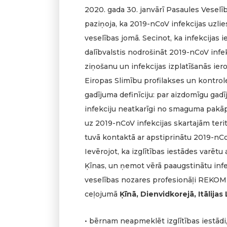
2020. gada 30. janvārī Pasaules Veselī
paziņoja, ka 2019-nCoV infekcijas uzlie
veselības jomā. Secinot, ka infekcijas i
dalībvalstis nodrošināt 2019-nCoV infe
ziņošanu un infekcijas izplatīšanās i
Eiropas Slimību profilakses un kontrole
gadījuma definīciju: par aizdomīgu gadī
infekciju neatkarīgi no smaguma pakāp
uz 2019-nCoV infekcijas skartajām terit
tuvā kontaktā ar apstiprinātu 2019-nCo
Ievērojot, ka izglītības iestādes varētu
Ķīnas, un ņemot vērā paaugstinātu infek
veselības nozares profesionāļi REKOME
ceļojumā
Ķīnā, Dienvidkorejā, Itālija
• bērnam neapmeklēt izglītības iestādi