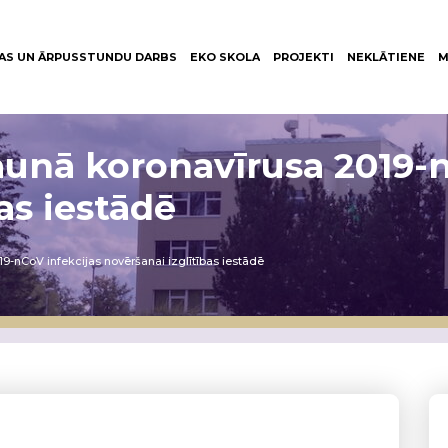
AS UN ĀRPUSSTUNDU DARBS
EKO SKOLA
PROJEKTI
NEKLĀTIENE
M
unā koronavīrusa 2019-n
as iestādē
-nCoV infekcijas novēršanai izglītības iestādē