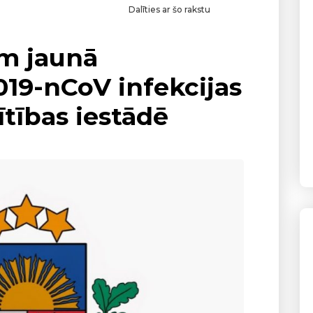
Dalīties ar šo rakstu
m jaunā
019-nCoV infekcijas
ītības iestādē