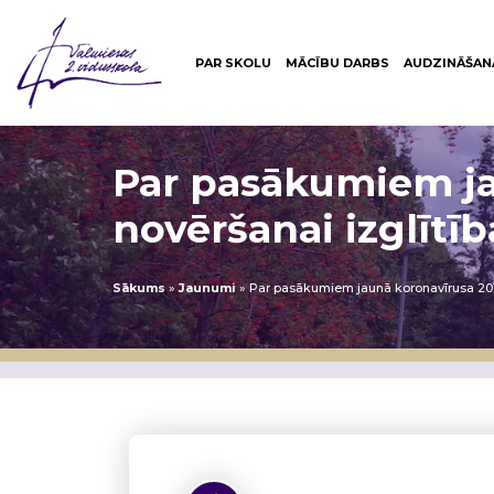
PAR SKOLU
MĀCĪBU DARBS
AUDZINĀŠAN
Par pasākumiem ja
novēršanai izglītīb
Sākums
»
Jaunumi
»
Par pasākumiem jaunā koronavīrusa 2019