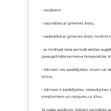
• vecākiem:
– sazināties ar ģimenes ārstu,
– sadarbībā ar ģimenes ārstu novērot 
• ja minētajā laika periodā akūtas augš
(paaugstināta ķermeņa temperatūra, kle
– bērnam nav parādījušies, viņam var at
izziņu,
– bērnam ir parādījušies, nekavējoties
simptomiem un ceļojumu uz Ķīnu.
Ja rodas jautājumi, lūdzam sazināties ar