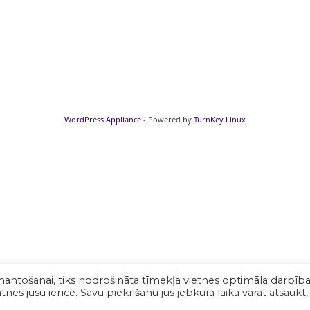
WordPress Appliance
- Powered by
TurnKey Linux
mantošanai, tiks nodrošināta tīmekļa vietnes optimāla darbība
nes jūsu ierīcē. Savu piekrišanu jūs jebkurā laikā varat atsaukt,