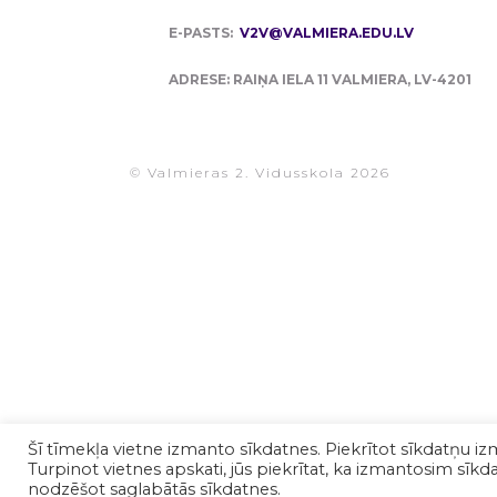
E-PASTS:
V2V@VALMIERA.EDU.LV
ADRESE: RAIŅA IELA 11 VALMIERA, LV-4201
© Valmieras 2. Vidusskola 2026
Šī tīmekļa vietne izmanto sīkdatnes. Piekrītot sīkdatņu iz
Turpinot vietnes apskati, jūs piekrītat, ka izmantosim sīkdat
nodzēšot saglabātās sīkdatnes.