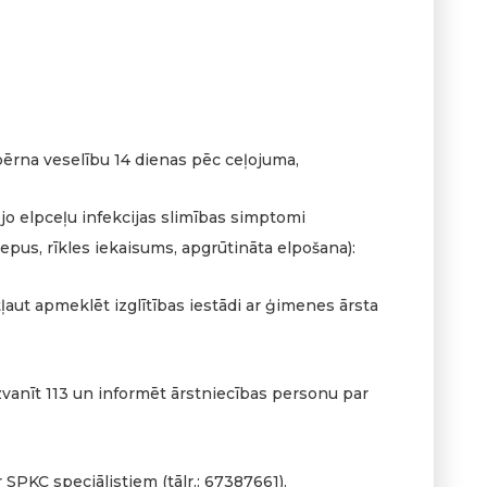
bērna veselību 14 dienas pēc ceļojuma,
ējo elpceļu infekcijas slimības simptomi
pus, rīkles iekaisums, apgrūtināta elpošana):
ļaut apmeklēt izglītības iestādi ar ģimenes ārsta
 zvanīt 113 un informēt ārstniecības personu par
 SPKC speciālistiem (tālr.: 67387661).