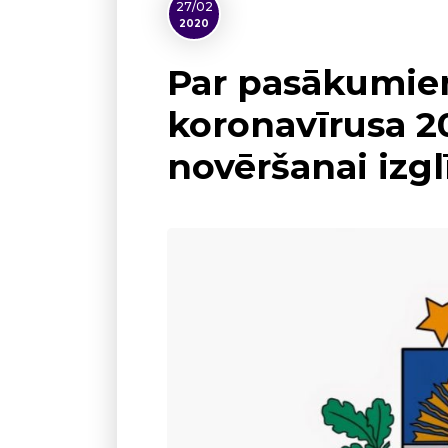
27/02
2020
Par pasākumie
koronavīrusa 2
novēršanai izgl