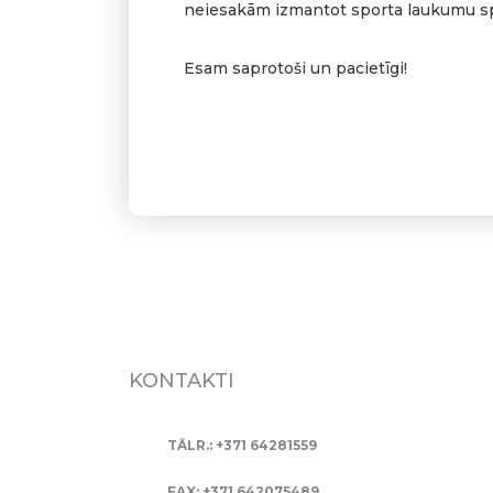
neiesakām izmantot sporta laukumu sp
Esam saprotoši un pacietīgi!
KONTAKTI
TĀLR.: +371 64281559
FAX: +371 642075489