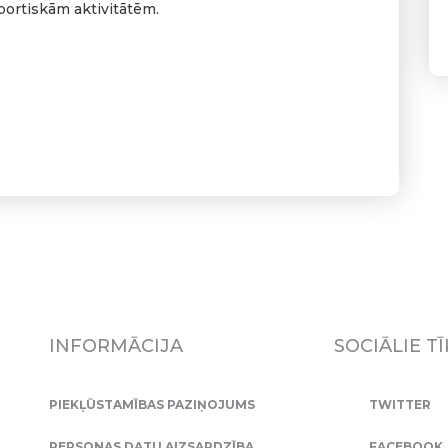
ortiskām aktivitātēm.
INFORMĀCIJA
SOCIĀLIE TĪ
PIEKĻŪSTAMĪBAS PAZIŅOJUMS
TWITTER
PERSONAS DATU AIZSARDZĪBA
FACEBOOK