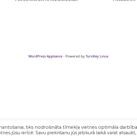
WordPress Appliance
- Powered by
TurnKey Linux
mantošanai, tiks nodrošināta tīmekļa vietnes optimāla darbība
nes jūsu ierīcē. Savu piekrišanu jūs jebkurā laikā varat atsaukt,