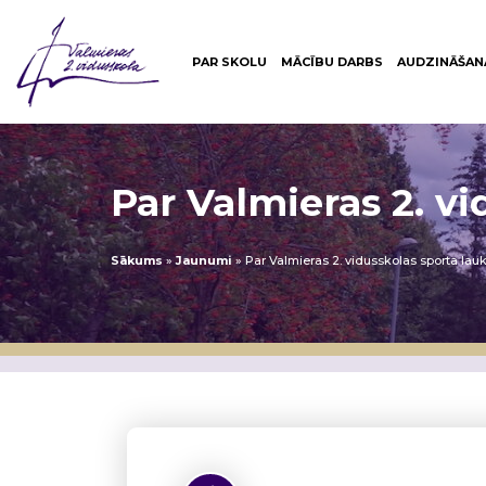
PAR SKOLU
MĀCĪBU DARBS
AUDZINĀŠAN
Par Valmieras 2. 
Sākums
»
Jaunumi
»
Par Valmieras 2. vidusskolas sporta l