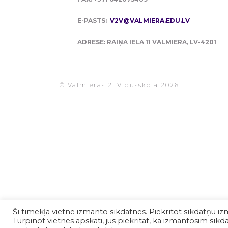
E-PASTS:
V2V@VALMIERA.EDU.LV
ADRESE: RAIŅA IELA 11 VALMIERA, LV-4201
© Valmieras 2. Vidusskola 2026
Šī tīmekļa vietne izmanto sīkdatnes. Piekrītot sīkdatņu iz
Turpinot vietnes apskati, jūs piekrītat, ka izmantosim sīkdat