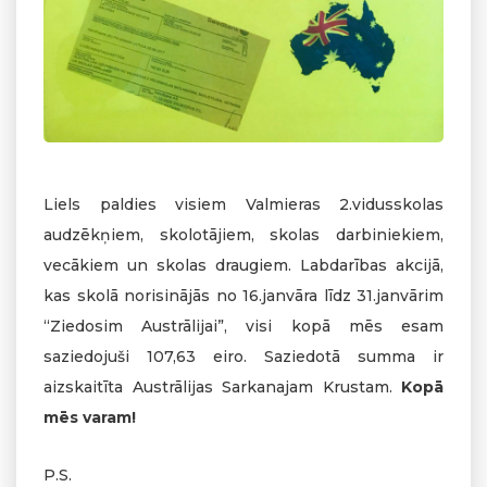
Liels paldies visiem Valmieras 2.vidusskolas
audzēkņiem, skolotājiem, skolas darbiniekiem,
vecākiem un skolas draugiem. Labdarības akcijā,
kas skolā norisinājās no 16.janvāra līdz 31.janvārim
“Ziedosim Austrālijai”, visi kopā mēs esam
saziedojuši 107,63 eiro. Saziedotā summa ir
aizskaitīta Austrālijas Sarkanajam Krustam.
Kopā
mēs varam!
P.S.