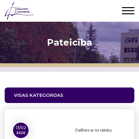
Pateicība
VISAS KATEGORIJAS
13/02
Dalīties ar šo rakstu
2020