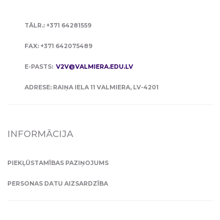
TĀLR.: +371 64281559
FAX: +371 642075489
E-PASTS:
V2V@VALMIERA.EDU.LV
ADRESE: RAIŅA IELA 11 VALMIERA, LV-4201
INFORMĀCIJA
PIEKĻŪSTAMĪBAS PAZIŅOJUMS
PERSONAS DATU AIZSARDZĪBA