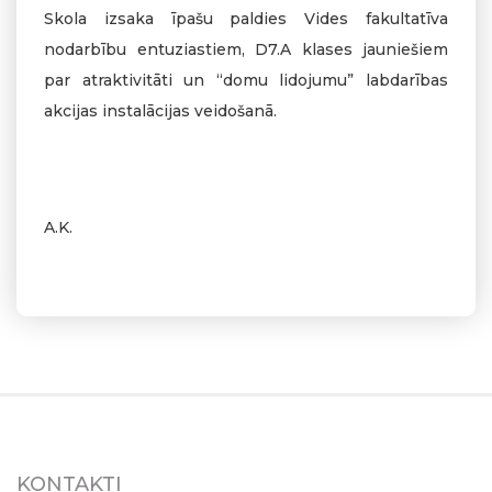
Skola izsaka īpašu paldies Vides fakultatīva
nodarbību entuziastiem, D7.A klases jauniešiem
par atraktivitāti un “domu lidojumu” labdarības
akcijas instalācijas veidošanā.
A.K.
KONTAKTI