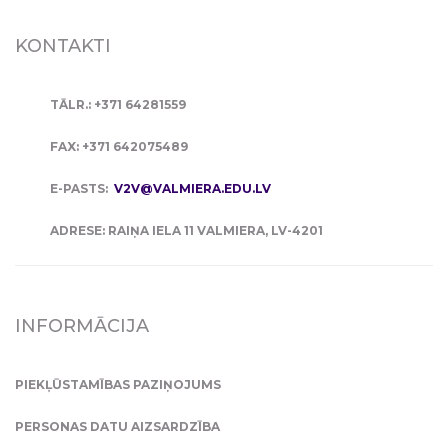
KONTAKTI
TĀLR.: +371 64281559
FAX: +371 642075489
E-PASTS:
V2V@VALMIERA.EDU.LV
ADRESE: RAIŅA IELA 11 VALMIERA, LV-4201
INFORMĀCIJA
PIEKĻŪSTAMĪBAS PAZIŅOJUMS
PERSONAS DATU AIZSARDZĪBA