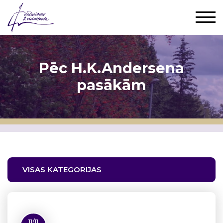
Pēc H.K.Andersena
pasākām
VISAS KATEGORIJAS
11/11