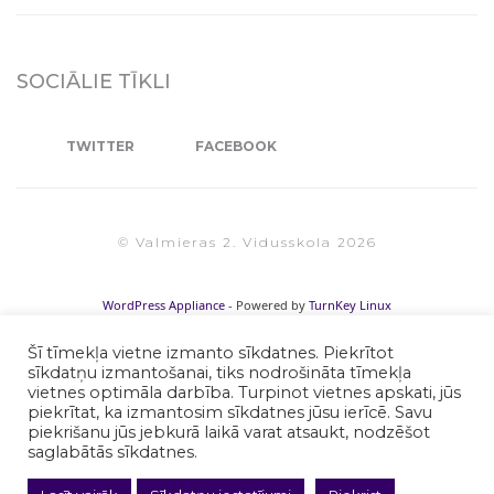
SOCIĀLIE TĪKLI
TWITTER
FACEBOOK
© Valmieras 2. Vidusskola 2026
WordPress Appliance
- Powered by
TurnKey Linux
Šī tīmekļa vietne izmanto sīkdatnes. Piekrītot
sīkdatņu izmantošanai, tiks nodrošināta tīmekļa
vietnes optimāla darbība. Turpinot vietnes apskati, jūs
piekrītat, ka izmantosim sīkdatnes jūsu ierīcē. Savu
piekrišanu jūs jebkurā laikā varat atsaukt, nodzēšot
saglabātās sīkdatnes.