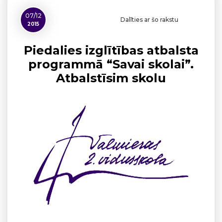
07/12
Dalīties ar šo rakstu
2015
Piedalies izglītības atbalsta
programmā “Savai skolai”.
Atbalstīsim skolu