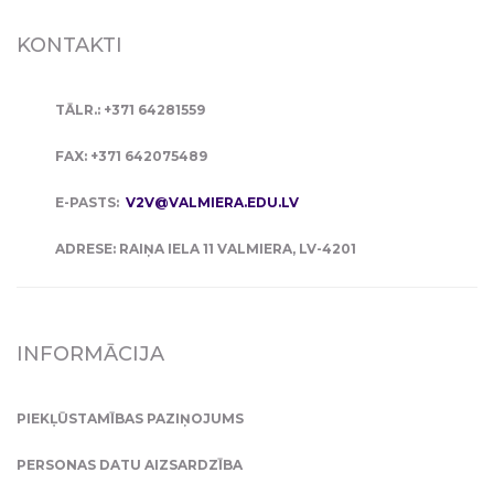
KONTAKTI
TĀLR.: +371 64281559
FAX: +371 642075489
E-PASTS:
V2V@VALMIERA.EDU.LV
ADRESE: RAIŅA IELA 11 VALMIERA, LV-4201
INFORMĀCIJA
PIEKĻŪSTAMĪBAS PAZIŅOJUMS
PERSONAS DATU AIZSARDZĪBA