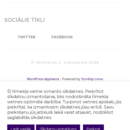
SOCIĀLIE TĪKLI
TWITTER
FACEBOOK
© Valmieras 2. Vidusskola 2026
WordPress Appliance
- Powered by
TurnKey Linux
Šī tīmekļa vietne izmanto sīkdatnes. Piekrītot
sīkdatņu izmantošanai, tiks nodrošināta tīmekļa
vietnes optimāla darbība. Turpinot vietnes apskati, jūs
piekrītat, ka izmantosim sīkdatnes jūsu ierīcē. Savu
piekrišanu jūs jebkurā laikā varat atsaukt, nodzēšot
saglabātās sīkdatnes.
Lasīt vairāk
Sīkdatņu iestatījumi
Piekrist