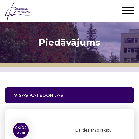
Piedāvājums
VISAS KATEGORIJAS
04/04
Dalīties ar šo rakstu
2018