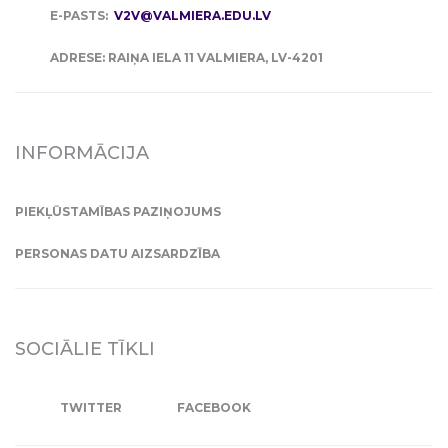
E-PASTS:
V2V@VALMIERA.EDU.LV
ADRESE: RAIŅA IELA 11 VALMIERA, LV-4201
INFORMĀCIJA
PIEKĻŪSTAMĪBAS PAZIŅOJUMS
PERSONAS DATU AIZSARDZĪBA
SOCIĀLIE TĪKLI
TWITTER
FACEBOOK