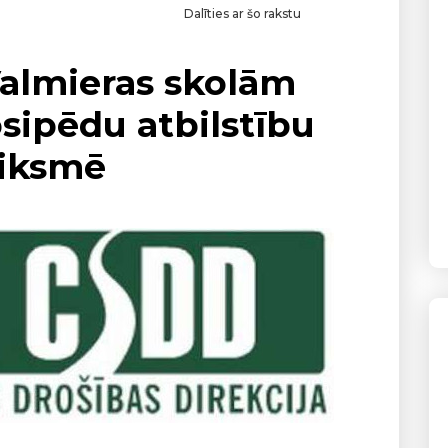
Dalīties ar šo rakstu
Valmieras skolām
sipēdu atbilstību
tiksmē