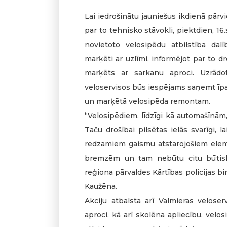
Lai iedrošinātu jauniešus ikdienā pārv
par to tehnisko stāvokli, piektdien, 1
novietoto velosipēdu atbilstība dalī
marķēti ar uzlīmi, informējot par to d
marķēts ar sarkanu aproci. Uzrādo
veloservisos būs iespējams saņemt īpa
un marķētā velosipēda remontam.
“Velosipēdiem, līdzīgi kā automašīnām
Taču drošībai pilsētas ielās svarīgi, l
redzamiem gaismu atstarojošiem elemen
bremzēm un tam nebūtu citu būtisku
reģiona pārvaldes Kārtības policijas b
Kaužēna.
Akciju atbalsta arī Valmieras veloser
aproci, kā arī skolēna apliecību, vel