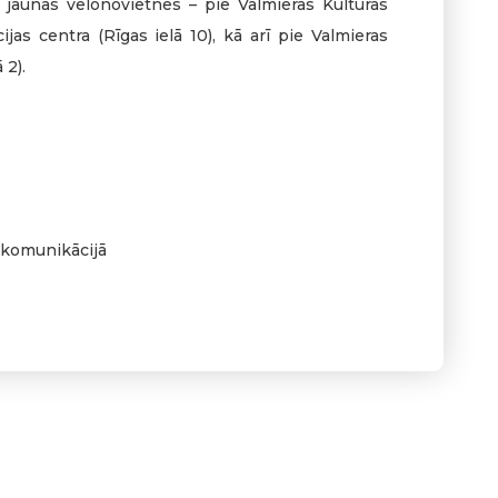
rī jaunas velonovietnes – pie Valmieras Kultūras
jas centra (Rīgas ielā 10), kā arī pie Valmieras
 2).
s komunikācijā