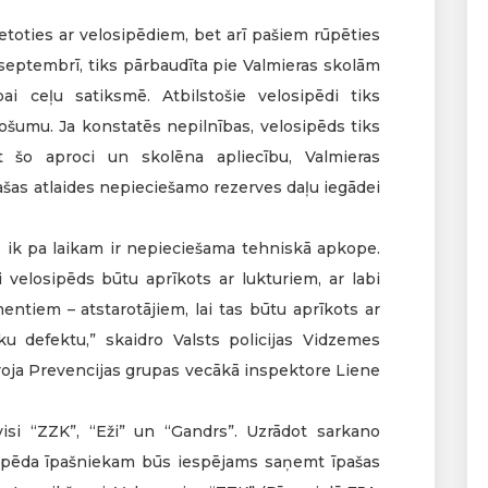
ietoties ar velosipēdiem, bet arī pašiem rūpēties
6.septembrī, tiks pārbaudīta pie Valmieras skolām
bai ceļu satiksmē. Atbilstošie velosipēdi tiks
rošumu. Ja konstatēs nepilnības, velosipēds tiks
t šo aproci un skolēna apliecību, Valmieras
šas atlaides nepieciešamo rezerves daļu iegādei
, ik pa laikam ir nepieciešama tehniskā apkope.
ai velosipēds būtu aprīkots ar lukturiem, ar labi
tiem – atstarotājiem, lai tas būtu aprīkots ar
 defektu,” skaidro Valsts policijas Vidzemes
iroja Prevencijas grupas vecākā inspektore Liene
visi “ZZK”, “Eži” un “Gandrs”. Uzrādot sarkano
osipēda īpašniekam būs iespējams saņemt īpašas