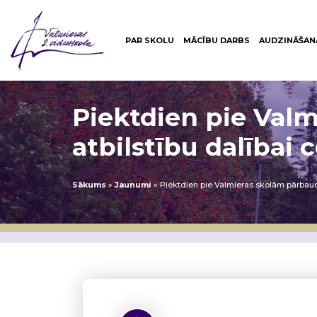
PAR SKOLU
MĀCĪBU DARBS
AUDZINĀŠAN
Piektdien pie Valm
atbilstību dalībai 
Sākums
»
Jaunumi
»
Piektdien pie Valmieras skolām pārbaudī