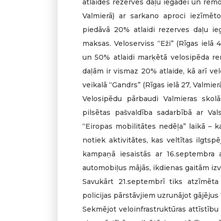
atlaides rezerves daļu iegādei un remo
Valmierā) ar sarkano aproci iezīmē
piedāvā 20% atlaidi rezerves daļu ie
maksas. Veloserviss “Eži” (Rīgas ielā 
un 50% atlaidi marķētā velosipēda r
daļām ir vismaz 20% atlaide, kā arī ve
veikalā “Gandrs” (Rīgas ielā 27, Valmierā
Velosipēdu pārbaudi Valmieras skolā
pilsētas pašvaldība sadarbībā ar Val
“Eiropas mobilitātes nedēļa” laikā – 
notiek aktivitātes, kas veltītas ilgtspē
kampaņā iesaistās ar 16.septembra ak
automobiļus mājās, ikdienas gaitām izvē
Savukārt 21.septembrī tiks atzīmēta
policijas pārstāvjiem uzrunājot gājējus
Sekmējot veloinfrastruktūras attīstību