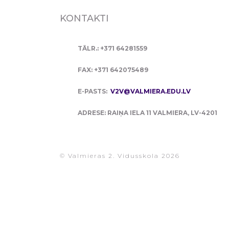
KONTAKTI
TĀLR.: +371 64281559
FAX: +371 642075489
E-PASTS:
V2V@VALMIERA.EDU.LV
ADRESE: RAIŅA IELA 11 VALMIERA, LV-4201
© Valmieras 2. Vidusskola 2026