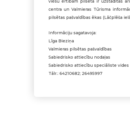
viesu ērtībām pilsētā ir uzstādītas a
centra un Valmieras Tūrisma informāci
pilsētas pašvaldības ēkas (Lāčplēša ielā
Informāciju sagatavoja:
Līga Bieziņa
Valmieras pilsētas pašvaldības
Sabiedrisko attiecību nodaļas
Sabiedrisko attiecību speciāliste vide
Tālr.: 64210682; 26495997