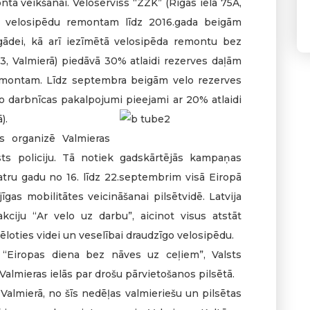
nta veikšanai. Veloserviss “ZZK” (Rīgas ielā 75A,
to velosipēdu remontam līdz 2016.gada beigām
gādei, kā arī iezīmētā velosipēda remontu bez
43, Valmierā) piedāvā 30% atlaidi rezerves daļām
emontam. Līdz septembra beigām velo rezerves
lo darbnīcas pakalpojumi pieejami ar 20% atlaidi
).
s organizē Valmieras
sts policiju. Tā notiek gadskārtējās kampaņas
katru gadu no 16. līdz 22.septembrim visā Eiropā
jīgas mobilitātes veicināšanai pilsētvidē. Latvija
ciju “Ar velo uz darbu”, aicinot visus atstāt
loties videi un veselībai draudzīgo velosipēdu.
 “Eiropas diena bez nāves uz ceļiem”, Valsts
 Valmieras ielās par drošu pārvietošanos pilsētā.
 Valmierā, no šīs nedēļas valmieriešu un pilsētas