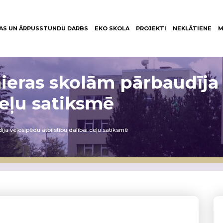
AS UN ĀRPUSSTUNDU DARBS
EKO SKOLA
PROJEKTI
NEKLĀTIENE
M
ieras skolām pārbaudīja
ceļu satiksmē
ja velosipēdu atbilstību dalībai ceļu satiksmē