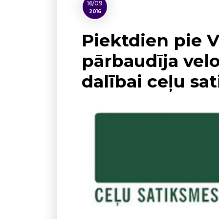
16/09
2016
Piektdien pie 
pārbaudīja velo
dalībai ceļu sa