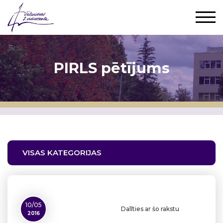
PIRLS pētījums
VISAS KATEGORIJAS
10/05
Dalīties ar šo rakstu
2016