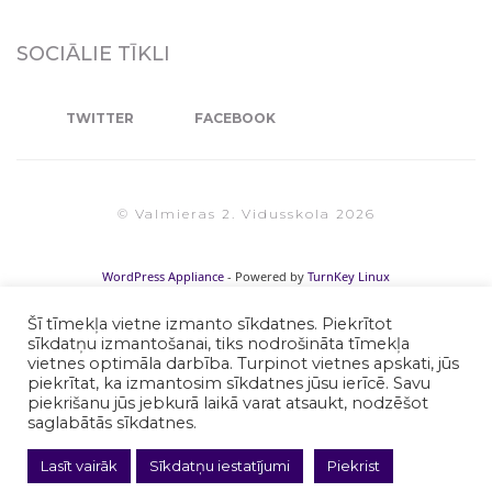
SOCIĀLIE TĪKLI
TWITTER
FACEBOOK
© Valmieras 2. Vidusskola 2026
WordPress Appliance
- Powered by
TurnKey Linux
Šī tīmekļa vietne izmanto sīkdatnes. Piekrītot
sīkdatņu izmantošanai, tiks nodrošināta tīmekļa
vietnes optimāla darbība. Turpinot vietnes apskati, jūs
piekrītat, ka izmantosim sīkdatnes jūsu ierīcē. Savu
piekrišanu jūs jebkurā laikā varat atsaukt, nodzēšot
saglabātās sīkdatnes.
Lasīt vairāk
Sīkdatņu iestatījumi
Piekrist