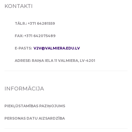
KONTAKTI
TĀLR.: +371 64281559
FAX: +371 642075489
E-PASTS:
V2V@VALMIERA.EDU.LV
ADRESE: RAIŅA IELA 11 VALMIERA, LV-4201
INFORMĀCIJA
PIEKĻŪSTAMĪBAS PAZIŅOJUMS
PERSONAS DATU AIZSARDZĪBA