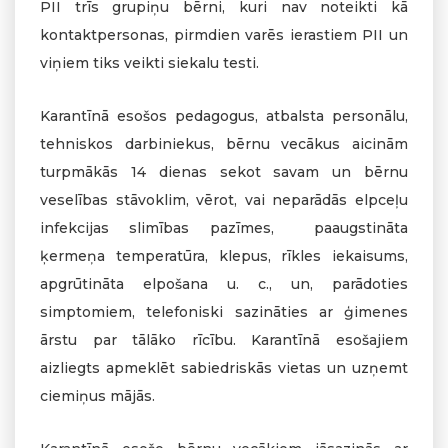
PII trīs grupiņu bērni, kuri nav noteikti kā
kontaktpersonas, pirmdien varēs ierastiem PII un
viņiem tiks veikti siekalu testi.
Karantīnā esošos pedagogus, atbalsta personālu,
tehniskos darbiniekus, bērnu vecākus aicinām
turpmākās 14 dienas sekot savam un bērnu
veselības stāvoklim, vērot, vai neparādās elpceļu
infekcijas slimības pazīmes, paaugstināta
ķermeņa temperatūra, klepus, rīkles iekaisums,
apgrūtināta elpošana u. c., un, parādoties
simptomiem, telefoniski sazināties ar ģimenes
ārstu par tālāko rīcību. Karantīnā esošajiem
aizliegts apmeklēt sabiedriskās vietas un uzņemt
ciemiņus mājās.