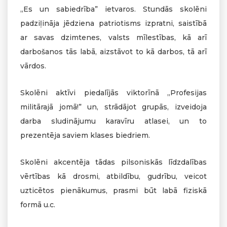
„Es un sabiedrība” ietvaros. Stundās skolēni
padziļināja jēdziena patriotisms izpratni, saistībā
ar savas dzimtenes, valsts mīlestības, kā arī
darbošanos tās labā, aizstāvot to kā darbos, tā arī
vārdos.
Skolēni aktīvi piedalījās viktorīnā „Profesijas
militārajā jomā!” un, strādājot grupās, izveidoja
darba sludinājumu karavīru atlasei, un to
prezentēja saviem klases biedriem.
Skolēni akcentēja tādas pilsoniskās līdzdalības
vērtības kā drosmi, atbildību, gudrību, veicot
uzticētos pienākumus, prasmi būt labā fiziskā
formā u.c.