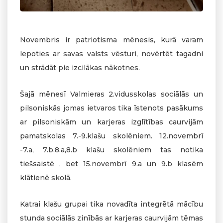
Novembris ir patriotisma mēnesis, kurā varam
lepoties ar savas valsts vēsturi, novērtēt tagadni
un strādāt pie izcilākas nākotnes.
Šajā mēnesī Valmieras 2.vidusskolas sociālās un
pilsoniskās jomas ietvaros tika īstenots pasākums
ar pilsoniskām un karjeras izglītības caurvijām
pamatskolas 7.-9.klašu skolēniem. 12.novembrī
-7.a, 7.b,8.a,8.b klašu skolēniem tas notika
tiešsaistē , bet 15.novembrī 9.a un 9.b klasēm
klātienē skolā.
Katrai klašu grupai tika novadīta integrētā mācību
stunda sociālās zinībās ar karjeras caurvijām tēmas