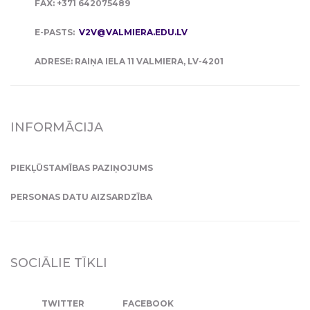
FAX: +371 642075489
E-PASTS:
V2V@VALMIERA.EDU.LV
ADRESE: RAIŅA IELA 11 VALMIERA, LV-4201
INFORMĀCIJA
PIEKĻŪSTAMĪBAS PAZIŅOJUMS
PERSONAS DATU AIZSARDZĪBA
SOCIĀLIE TĪKLI
TWITTER
FACEBOOK