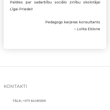
Paldies par sadarbību sociālo zinību skolotājai
Līgai Priedei!
Pedagogs karjeras konsultants
– Lolita Eklone
KONTAKTI
TĀLR.: +371 64281559