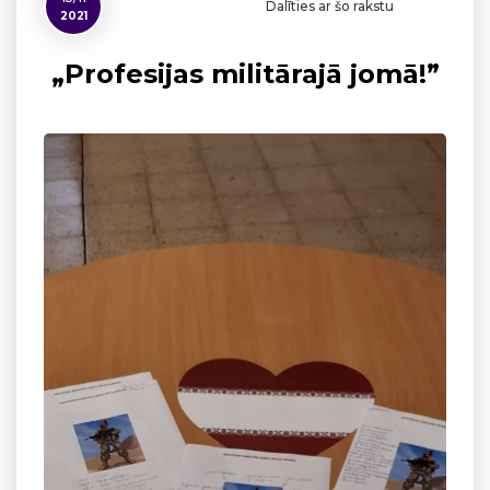
Dalīties ar šo rakstu
2021
„Profesijas militārajā jomā!”