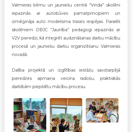
Valmieras bērnu un jauniešu centrā “Vinda” skolēni
iepazinās ar autobūves pamatprincipiem un
izmēģināja auto modelisma trases iespējas. Paralēli
skolēniem DBJC “Jaunība” pedagogi iepazinās ar
V2V pieredzi, kā integrēt audzināšanas darbu mācību
procesā un jauniešu darbu organizēšanu Valmieras
novadā.
Dalība projektā un izglītības iestāžu savstarpējā
pieredzes apmaiņa veicina radošu, praktiskās
darbībām piepildītu mācību procesu.