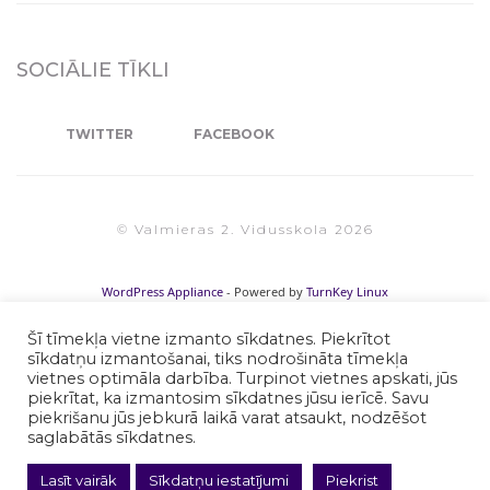
SOCIĀLIE TĪKLI
TWITTER
FACEBOOK
© Valmieras 2. Vidusskola 2026
WordPress Appliance
- Powered by
TurnKey Linux
Šī tīmekļa vietne izmanto sīkdatnes. Piekrītot
sīkdatņu izmantošanai, tiks nodrošināta tīmekļa
vietnes optimāla darbība. Turpinot vietnes apskati, jūs
piekrītat, ka izmantosim sīkdatnes jūsu ierīcē. Savu
piekrišanu jūs jebkurā laikā varat atsaukt, nodzēšot
saglabātās sīkdatnes.
Lasīt vairāk
Sīkdatņu iestatījumi
Piekrist