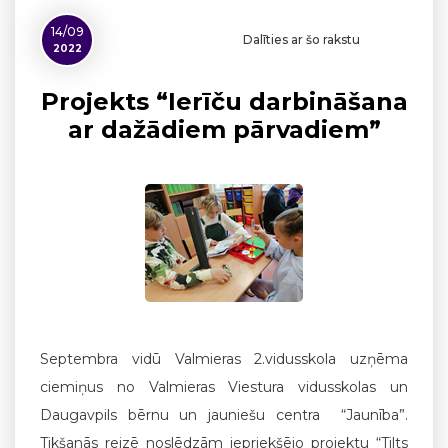
14/09
Dalīties ar šo rakstu
2022
Projekts “Ierīču darbināšana
ar dažādiem pārvadiem”
Septembra vidū Valmieras 2.vidusskola uzņēma
ciemiņus no Valmieras Viestura vidusskolas un
Daugavpils bērnu un jauniešu centra “Jaunība”.
Tikšanās reizē noslēdzām iepriekšējo projektu “Tilts