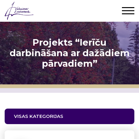
Projekts “Ierīču
darbināšana ar dažādiem
pārvadiem”
VISAS KATEGORIJAS