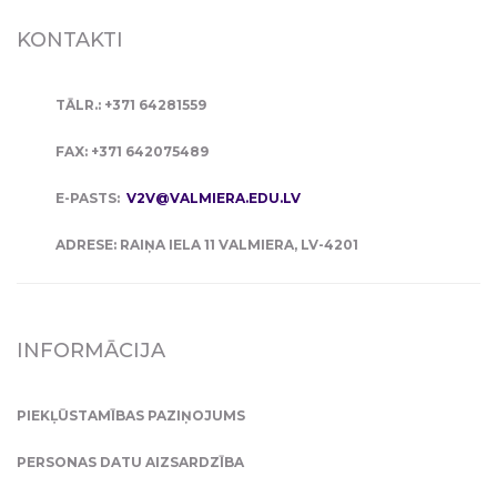
KONTAKTI
TĀLR.: +371 64281559
FAX: +371 642075489
E-PASTS:
V2V@VALMIERA.EDU.LV
ADRESE: RAIŅA IELA 11 VALMIERA, LV-4201
INFORMĀCIJA
PIEKĻŪSTAMĪBAS PAZIŅOJUMS
PERSONAS DATU AIZSARDZĪBA