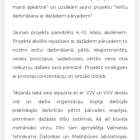
manā apkārtnē” un uzsākām jauno projektu “Ierīču
darbināšana ar dažādiem pārvadiem”.
Jaunais projekts paredzēts 4.-10. klašu skolēniem.
Projektā skolēni iepazīsies ar dažādiem pārvadiem to
nozīmi ierīču darbināšanā, pētīs, eksperimentēs,
veidos prototipus, sadarbosies, vērtēs viens otra
veikumu, dalīsies savā pieredzē. Projekts noslēgsies
ar prototipu prezentāciju un virtuālo izstādi.
Tikšanās laikā viesi iepazina arī ar V2V un VVV skolas
vidi un darba organizāciju, kopīgi darbojās
praktiskajās darbnīcās: pētot pārvades iespējas,
piemēram dažādas trīšu sistēmas, kā arī būvēja
mehānisko vinču. Pēc tam apmeklēja Valmieras
tehnikuma Datorikas un Mašīnbūves laboratorijas.