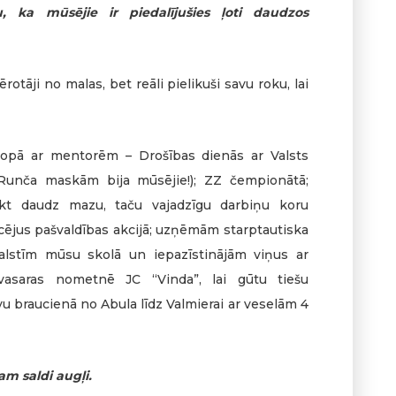
u, ka mūsējie ir piedalījušies ļoti daudzos
ērotāji no malas, bet reāli pielikuši savu roku, lai
 kopā ar mentorēm – Drošības dienās ar Valsts
Runča maskām bija mūsējie!); ZZ čempionātā;
ikt daudz mazu, taču vajadzīgu darbiņu koru
ucējus pašvaldības akcijā; uzņēmām starptautiska
alstīm mūsu skolā un iepazīstinājām viņus ar
 vasaras nometnē JC “Vinda”, lai gūtu tiešu
ivu braucienā no Abula līdz Valmierai ar veselām 4
m saldi augļi.