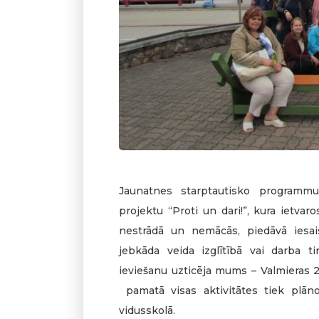
Jaunatnes starptautisko programmu
projektu “Proti un dari!”, kura ietva
nestrādā un nemācās, piedāvā iesaistī
jebkāda veida izglītībā vai darba ti
ieviešanu uzticēja mums – Valmieras 2.
pamatā visas aktivitātes tiek plāno
vidusskolā.