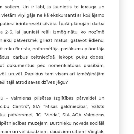
m soļiem. Un ir labi, ja jaunietis to ierauga un
 vietām viņi gāja ne kā ekskursanti ar košļājamo
atiesi ieinteresēti cilvēki. Īpaši plānojām darba
 2-3, lai jaunieši reāli izmēģinātu, ko nozīmē
ieku patversmē, griezt matus, gatavot ēdienu,
t roku florista, noformētāja, pasākumu plānotāja
žādus darbus celtniecībā, iekopt puķu dobes,
ārtot dokumentus pēc nomenklatūras prasībām,
ēl, un vēl. Papildus tam visam arī izmēģinājām
eši tajā atrod savas dzīves jēgu?
 – Valmieras pilsētas Izglītības pārvaldei un
cību Centrs”, SIA “Misas galdniecība”, Valsts
nieku patversmei, JC “Vinda”, SIA AGA Valmieras
adpētniecības muzejam, Burtnieku novada sociālā
umam un vēl daudziem, daudziem citiem! Vieglāk,