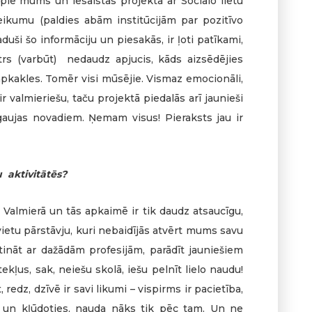
 pie mums un iesaistās projektā ar Sociālo lietu
eikumu (paldies abām institūcijām par pozitīvo
aduši šo informāciju un piesakās, ir ļoti patīkami,
 otrs (varbūt) nedaudz apjucis, kāds aizsēdējies
pkakles. Tomēr visi mūsējie. Vismaz emocionāli,
, ir valmieriešu, taču projektā piedalās arī jaunieši
aujas novadiem. Ņemam visus! Pieraksts jau ir
u aktivitātēs?
 Valmierā un tās apkaimē ir tik daudz atsaucīgu,
ietu pārstāvju, kuri nebaidījās atvērt mums savu
ināt ar dažādām profesijām, parādīt jauniešiem
tekļus, sak, neiešu skolā, iešu pelnīt lielo naudu!
 redz, dzīvē ir savi likumi – vispirms ir pacietība,
 un kļūdoties, nauda nāks tik pēc tam. Un ne