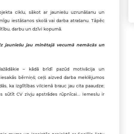
ojekta ciklu, sākot ar jauniešu uzrunāšanu un
smīgu iestāšanos skolā vai darba atrašanu. Tāpēc
ītību, darbu un dzīvi kopumā.
udz jauniešu jau minētajā vecumā nemācās un
sdažādākie – kādā brīdī pazūd motivācija un
piesakās bērniņš; ceļš aizved darba meklējumos
ās, ka izglītības vilcienā brauc jau cita paaudze;
 sūtīt CV zivju apstrādes rūpnīcai… Iemeslu ir