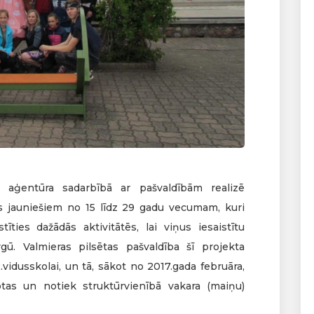
 aģentūra sadarbībā ar pašvaldībām realizē
ros jauniešiem no 15 līdz 29 gadu vecumam, kuri
ties dažādās aktivitātēs, lai viņus iesaistītu
rgū. Valmieras pilsētas pašvaldība šī projekta
vidusskolai, un tā, sākot no 2017.gada februāra,
tas un notiek struktūrvienībā vakara (maiņu)