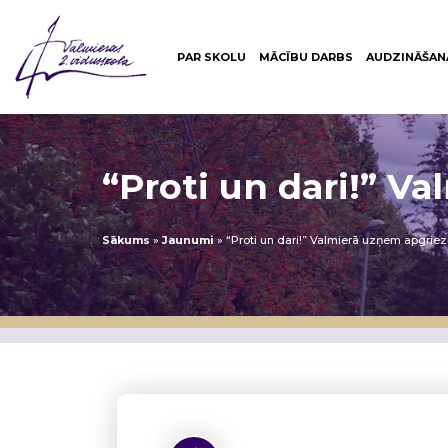
PAR SKOLU
MĀCĪBU DARBS
AUDZINĀŠAN
“Proti un dari!” V
Sākums
»
Jaunumi
»
“Proti un dari!” Valmierā uzņem apgrie