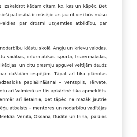
iz izskaidrot kādam citam, ko, kas un kāpēc. Bet
aunieši patiesībā ir mūsējie un jau rīt viņi būs mūsu
 Paldies par drosmi uzņemties atbildību, par
nodarbību klāstu skolā. Angļu un krievu valodas,
ktu vadības, informātikas, sporta, friziermākslas,
nikācijas un citu prasmju apguvei veltījām daudz
 par dažādām iespējām. Tāpat arī tika plānotas
dzesloka paplašināšanai – Ventspils, Tērvete,
etu arī Valmierā un tās apkārtnē tika apmeklēts.
ienmēr arī lietainie, bet tāpēc ne mazāk jautrie
lēģu atbalsts – mentores un nodarbību vadītājas
a, Meldra, Venita, Oksana, Rudīte un Irina, paldies