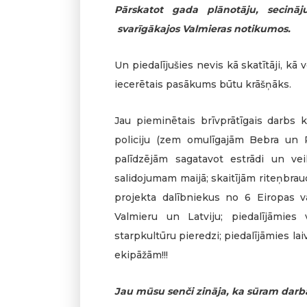
Pārskatot gada plānotāju, secināj
svarīgākajos Valmieras notikumos.
Un piedalījušies nevis kā skatītāji, kā v
iecerētais pasākums būtu krāšņāks.
Jau pieminētais brīvprātīgais darbs
policiju (zem omulīgajām Bebra un 
palīdzējām sagatavot estrādi un ve
salidojumam maijā; skaitījām riteņbra
projekta dalībniekus no 6 Eiropas v
Valmieru un Latviju; piedalījāmies
starpkultūru pieredzi; piedalījāmies la
ekipāžām!!!
Jau mūsu senči zināja, ka sūram darba