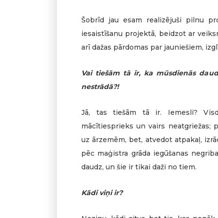
Šobrīd jau esam realizējuši pilnu pr
iesaistīšanu projektā, beidzot ar veik
arī dažas pārdomas par jauniešiem, izgl
Vai tiešām tā ir, ka mūsdienās da
nestrādā?!
Jā, tas tiešām tā ir. Iemesli? Vi
mācītiesprieks un vairs neatgriežas; 
uz ārzemēm, bet, atvedot atpakaļ, izrād
pēc maģistra grāda iegūšanas negribas
daudz, un šie ir tikai daži no tiem.
Kādi viņi ir?