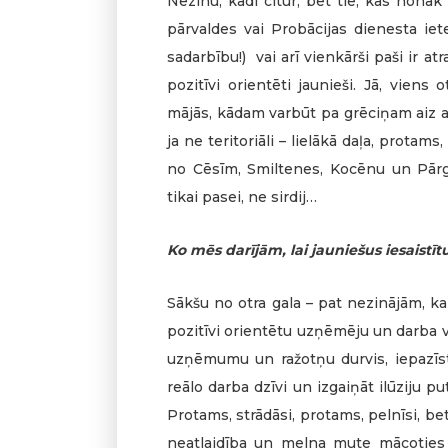
Nezinu, kādi citur, bet tie, kas nonāk
pārvaldes vai Probācijas dienesta iet
sadarbību!) vai arī vienkārši paši ir atr
pozitīvi orientēti jaunieši. Jā, viens
mājās, kādam varbūt pa grēciņam aiz a
ja ne teritoriāli – lielākā daļa, protams
no Cēsīm, Smiltenes, Kocēnu un Pārg
tikai pasei, ne sirdij…
Ko mēs darījām, lai jauniešus iesaistīt
Sākšu no otra gala – pat nezinājām, ka
pozitīvi orientētu uzņēmēju un darba v
uzņēmumu un ražotņu durvis, iepazīst
reālo darba dzīvi un izgaiņāt ilūziju pu
Protams, strādāsi, protams, pelnīsi, bet,
neatlaidība un melna mute mācoties