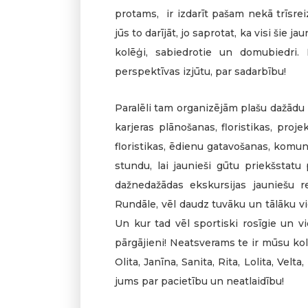
protams, ir izdarīt pašam nekā trīsre
jūs to darījāt, jo saprotat, ka visi šie j
kolēģi, sabiedrotie un domubiedri.
perspektīvas izjūtu, par sadarbību!
Paralēli tam organizējām plašu dažādu 
karjeras plānošanas, floristikas, proje
floristikas, ēdienu gatavošanas, komu
stundu, lai jaunieši gūtu priekšstatu
dažnedažādas ekskursijas jauniešu re
Rundāle, vēl daudz tuvāku un tālāku vi
Un kur tad vēl sportiski rosīgie un v
pārgājieni! Neatsverams te ir mūsu ko
Olita, Janīna, Sanita, Rita, Lolita, Velt
jums par pacietību un neatlaidību!