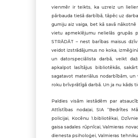
vienmēr ir teikts, ka uzreiz un lielie
pārbauda tiešā darbībā, tāpēc uz darba
gumiju aiz vaiga, bet kā savā nākotnē p
vietu apmeklējumu nelielās grupās pa
STRĀDĀT – nest barības maisus dzīvn
veidot izstrādājumus no koka, izmēģinā
un datorspeciālista darbā, veikt da
apkalpot lasītājus bibliotēkās, sak
sagatavot materiālus nodarbībām, un v
roku brīvprātīgā darbā. Un ja nu kāds ti
Paldies visām iestādēm par atsaucību
Attīstības nodaļai, SIA “Bedrītes Mā
policijai, Kocēnu 1.bibliotēkai, Dzīv
gaisa sadales rūpnīcai, Valmieras nov
dienesta psiholoģei, Valmieras tehnik