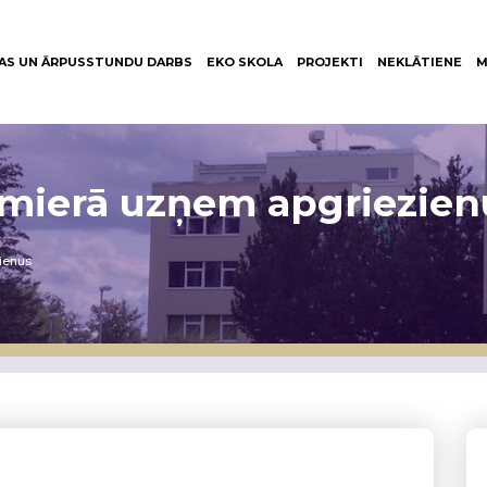
AS UN ĀRPUSSTUNDU DARBS
EKO SKOLA
PROJEKTI
NEKLĀTIENE
M
almierā uzņem apgriezien
zienus