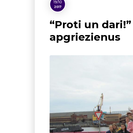
19/10
2017
“Proti un dari
apgriezienus