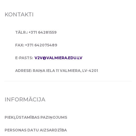
KONTAKTI
TĀLR.: +371 64281559
FAX: +371 642075489
E-PASTS:
V2V@VALMIERA.EDU.LV
ADRESE: RAIŅA IELA 11 VALMIERA, LV-4201
INFORMĀCIJA
PIEKĻŪSTAMĪBAS PAZIŅOJUMS
PERSONAS DATU AIZSARDZĪBA