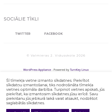
SOCIĀLIE TĪKLI
TWITTER
FACEBOOK
© Valmieras 2. Vidusskola 2026
WordPress Appliance
- Powered by
TurnKey Linux
Šī tīmekļa vietne izmanto sīkdatnes. Piekrītot
sīkdatņu izmantošanai, tiks nodrošināta tīmekļa
vietnes optimāla darbība. Turpinot vietnes apskati, jūs
piekrītat, ka izmantosim sīkdatnes jūsu ierīcē. Savu
piekrišanu jūs jebkurā laikā varat atsaukt, nodzēšot
saglabātās sīkdatnes.