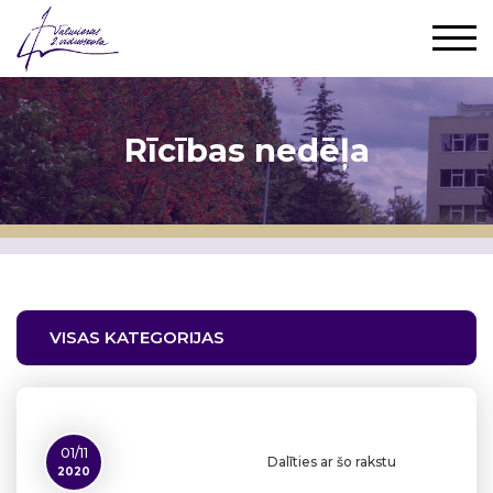
Rīcības nedēļa
VISAS KATEGORIJAS
01/11
Dalīties ar šo rakstu
2020