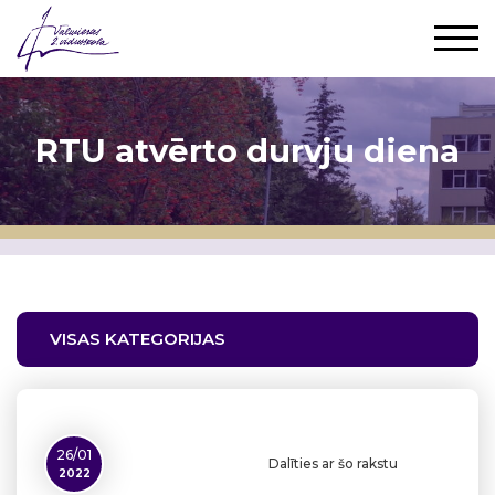
RTU atvērto durvju diena
VISAS KATEGORIJAS
26/01
Dalīties ar šo rakstu
2022