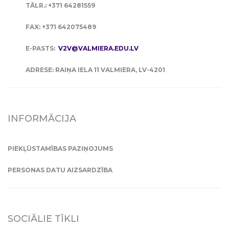
TĀLR.: +371 64281559
FAX: +371 642075489
E-PASTS:
V2V@VALMIERA.EDU.LV
ADRESE: RAIŅA IELA 11 VALMIERA, LV-4201
INFORMĀCIJA
PIEKĻŪSTAMĪBAS PAZIŅOJUMS
PERSONAS DATU AIZSARDZĪBA
SOCIĀLIE TĪKLI