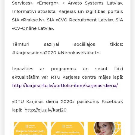
Services», «Emergn», « Arvato Systems Latvia».
Informatīvi atbalsta: Karjeras un izglītības portāls
SIA «Prakse.lv», SIA «CVO Recruitment Latvia», SIA
«CV-Online Latvia».
Tēmturi saziņai sociālajos tīklos:
#Karjerasdiena2020 #NenokavēNākotni
Iepazīties ar programmu un sekot līdzi
aktualitātēm var RTU Karjeras centra mājas lapā:
http://karjera.rtu.lv/portfolio-item/karjeras-diena/
«RTU Karjeras diena 2020» pasākums Facebook
lapā: http://ejuz.lv/karj20