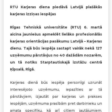
RTU Karjeras diena piedāvā Latvijā plašākās
karjeras izziņas iespējas
Rīgas Tehniskā universitāte (RTU) 6. martā
aicina jauniešus apmeklēt lielāko profesionālās
karjeras orientācijas pasākumu Latvijā – Karjeras
dienu. Tajā būs iespēja sastapt vairāk nekā 127
uzņēmumu pārstāvjus no 40 dažādām nozarēm,
un tā notiks Starptautiskajā izstāžu centrā
Ķīpsalā, Rīgā.
Karjeras dienā būs iespēja personīgi uzrunāt
interesējošo uzņēmumu, iepazīties ar tā
pārstāvjiem, izjautāt par karjeras un prakses
iespējām, uzņēmuma prasībām pret darbinieku un
amata specifiku, kā arī citiem jautājumiem.