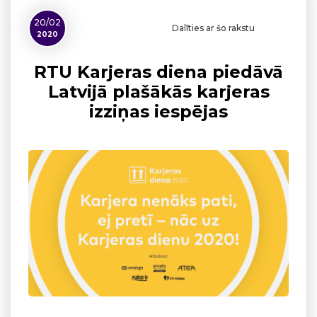
20/02
Dalīties ar šo rakstu
2020
RTU Karjeras diena piedāvā
Latvijā plašākās karjeras
izziņas iespējas