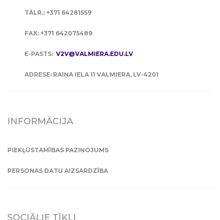
TĀLR.: +371 64281559
FAX: +371 642075489
E-PASTS:
V2V@VALMIERA.EDU.LV
ADRESE: RAIŅA IELA 11 VALMIERA, LV-4201
INFORMĀCIJA
PIEKĻŪSTAMĪBAS PAZIŅOJUMS
PERSONAS DATU AIZSARDZĪBA
SOCIĀLIE TĪKLI