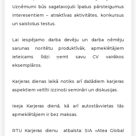
Uzņēmumi būs sagatavojuši īpašus pārsteigumus
interesentiem – atraktīvas aktivitātes, konkursus
un saistošus testus.
Lai iespējamo darba devēju un darba ņēmēju
sarunas noritētu produktīvāk, apmeklētājiem
ieteicams līdzi ņemt savu CV vairākos
eksemplāros.
Karjeras dienas laikā notiks arī dažādiem karjeras
aspektiem veltīti izzinoši semināri un diskusijas.
Ieeja Karjeras dienā, kā arī autostāvvietas tās
apmeklētājiem ir bez maksas.
RTU Karjeras dienu atbalsta: SIA «Atea Global