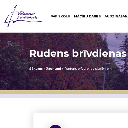
PAR SKOLU
MĀCĪBU DARBS
AUDZINĀŠAN
Rudens brīvdienas
Sākums
»
Jaunumi
»
Rudens brīvdienas skolēniem