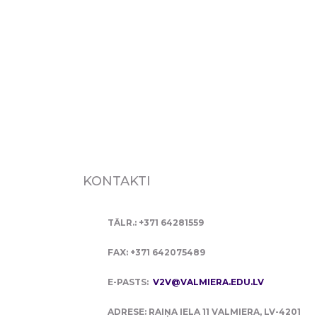
KONTAKTI
TĀLR.: +371 64281559
FAX: +371 642075489
E-PASTS:
V2V@VALMIERA.EDU.LV
ADRESE: RAIŅA IELA 11 VALMIERA, LV-4201