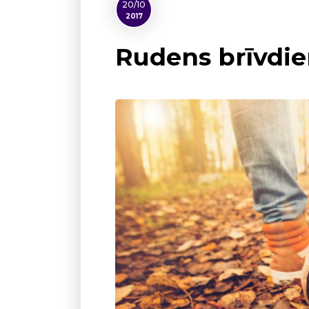
20/10
2017
Rudens brīvdi