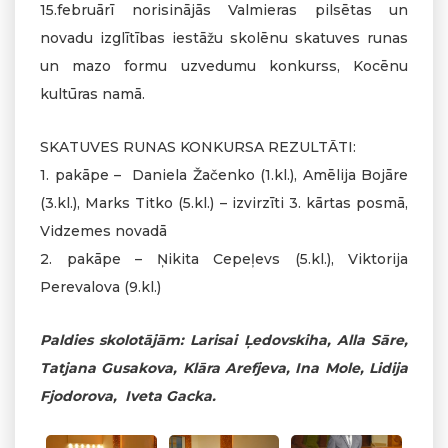
15.februārī norisinājās Valmieras pilsētas un
novadu izglītības iestāžu skolēnu skatuves runas
un mazo formu uzvedumu konkurss, Kocēnu
kultūras namā.
SKATUVES RUNAS KONKURSA REZULTĀTI:
1. pakāpe – Daniela Žačenko (1.kl.), Amēlija Bojāre
(3.kl.), Marks Titko (5.kl.) – izvirzīti 3. kārtas posmā,
Vidzemes novadā
2. pakāpe – Ņikita Cepeļevs (5.kl.), Viktorija
Perevalova (9.kl.)
Paldies skolotājām: Larisai Ļedovskiha, Alla Sāre,
Tatjana Gusakova, Klāra Arefjeva, Ina Mole, Lidija
Fjodorova, Iveta Gacka.