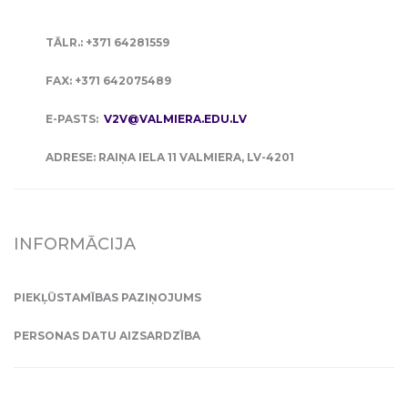
TĀLR.: +371 64281559
FAX: +371 642075489
E-PASTS:
V2V@VALMIERA.EDU.LV
ADRESE: RAIŅA IELA 11 VALMIERA, LV-4201
INFORMĀCIJA
PIEKĻŪSTAMĪBAS PAZIŅOJUMS
PERSONAS DATU AIZSARDZĪBA