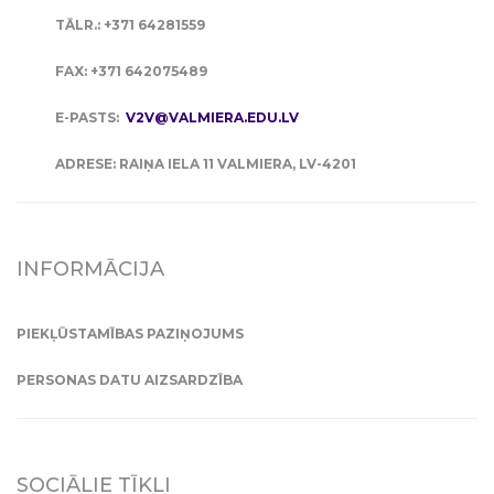
TĀLR.: +371 64281559
FAX: +371 642075489
E-PASTS:
V2V@VALMIERA.EDU.LV
ADRESE: RAIŅA IELA 11 VALMIERA, LV-4201
INFORMĀCIJA
PIEKĻŪSTAMĪBAS PAZIŅOJUMS
PERSONAS DATU AIZSARDZĪBA
SOCIĀLIE TĪKLI