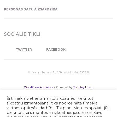
PERSONAS DATU AIZSARDZĪBA
SOCIĀLIE TĪKLI
TWITTER
FACEBOOK
© Valmieras 2. Vidusskola 2026
WordPress Appliance
- Powered by
TurnKey Linux
Šī tīmekļa vietne izmanto sīkdatnes. Piekrītot
sīkdatņu izmantošanai, tiks nodrošināta tīmekļa
vietnes optimāla darbība. Turpinot vietnes apskati, jūs
piekrītat, ka izmantosim sīkdatnes jūsu ierīcē. Savu