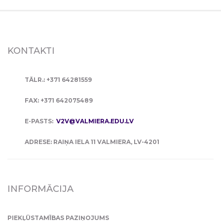
KONTAKTI
TĀLR.: +371 64281559
FAX: +371 642075489
E-PASTS:
V2V@VALMIERA.EDU.LV
ADRESE: RAIŅA IELA 11 VALMIERA, LV-4201
INFORMĀCIJA
PIEKĻŪSTAMĪBAS PAZIŅOJUMS