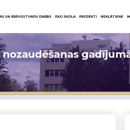
AS UN ĀRPUSSTUNDU DARBS
EKO SKOLA
PROJEKTI
NEKLĀTIENE
M
s nozaudēšanas gadījum
ījumā