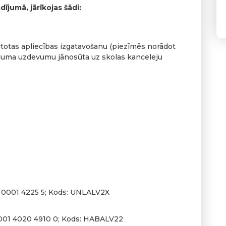
jumā, jārīkojas šādi:
ārtotas apliecības izgatavošanu (piezīmēs norādot
ājuma uzdevumu jānosūta uz skolas kanceleju
 0001 4225 5; Kods: UNLALV2X
001 4020 4910 0; Kods: HABALV22