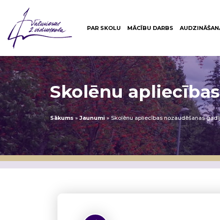
PAR SKOLU
MĀCĪBU DARBS
AUDZINĀŠAN
Skolēnu apliecība
Sākums
»
Jaunumi
»
Skolēnu apliecības nozaudēšanas gad