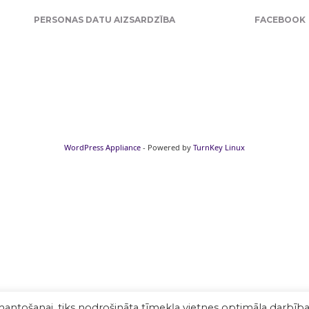
PERSONAS DATU AIZSARDZĪBA
FACEBOOK
WordPress Appliance
- Powered by
TurnKey Linux
mantošanai, tiks nodrošināta tīmekļa vietnes optimāla darbība