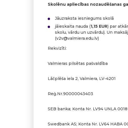
Skolēnu apliecības nozaudēšanas gadī
Jāuzraksta iesniegums skolā
jāieskaita nauda (
1,15 EUR
) par atk
skolu, vārdu un uzvārdu). Un maks
(
v2v@valmiera.edu.lv
)
Rekvizīti:
Valmieras pilsētas pašvaldība
Lāčplēša iela 2, Valmiera, LV-4201
Reģ.Nr.90000043403
SEB banka; Konta Nr. LV94 UNLA 0018
Swedbank AS; Konta Nr. LV64 HABA 0