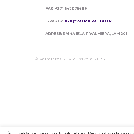
FAX: +371 642075489
E-PASTS:
V2V@VALMIERA.EDU.LV
ADRESE: RAIŅA IELA 11 VALMIERA, LV-4201
© Valmieras 2. Vidusskola 2026
Šī tīmekļa vietne izmanto sīkdatnes. Piekrītot sīkdatņu iz