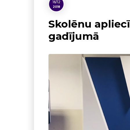
16/12
2018
Skolēnu apliec
gadījumā