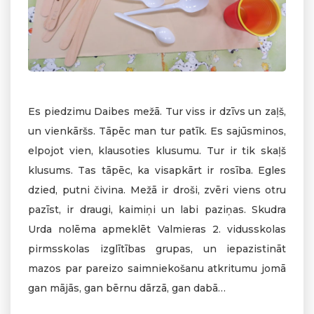
Es piedzimu Daibes mežā. Tur viss ir dzīvs un zaļš,
un vienkāršs. Tāpēc man tur patīk. Es sajūsminos,
elpojot vien, klausoties klusumu. Tur ir tik skaļš
klusums. Tas tāpēc, ka visapkārt ir rosība. Egles
dzied, putni čivina. Mežā ir droši, zvēri viens otru
pazīst, ir draugi, kaimiņi un labi paziņas. Skudra
Urda nolēma apmeklēt Valmieras 2. vidusskolas
pirmsskolas izglītības grupas, un iepazistināt
mazos par pareizo saimniekošanu atkritumu jomā
gan mājās, gan bērnu dārzā, gan dabā…