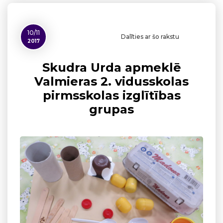
10/11
Dalīties ar šo rakstu
2017
Skudra Urda apmeklē
Valmieras 2. vidusskolas
pirmsskolas izglītības
grupas