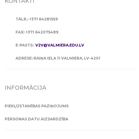
KONTAKTI
TĀLR.: +371 64281559
FAX: +371 642075489
E-PASTS:
V2V@VALMIERA.EDU.LV
ADRESE: RAIŅA IELA 11 VALMIERA, LV-4201
INFORMĀCIJA
PIEKĻŪSTAMĪBAS PAZIŅOJUMS
PERSONAS DATU AIZSARDZĪBA