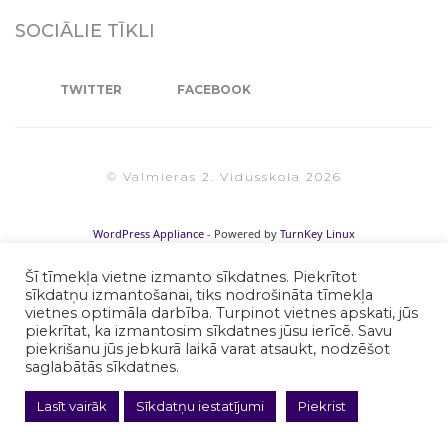
SOCIĀLIE TĪKLI
TWITTER
FACEBOOK
© Valmieras 2. Vidusskola 2026
WordPress Appliance
- Powered by
TurnKey Linux
Šī tīmekļa vietne izmanto sīkdatnes. Piekrītot
sīkdatņu izmantošanai, tiks nodrošināta tīmekļa
vietnes optimāla darbība. Turpinot vietnes apskati, jūs
piekrītat, ka izmantosim sīkdatnes jūsu ierīcē. Savu
piekrišanu jūs jebkurā laikā varat atsaukt, nodzēšot
saglabātās sīkdatnes.
Lasīt vairāk
Sīkdatņu iestatījumi
Piekrist