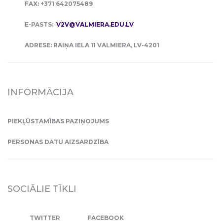
FAX: +371 642075489
E-PASTS:
V2V@VALMIERA.EDU.LV
ADRESE: RAIŅA IELA 11 VALMIERA, LV-4201
INFORMĀCIJA
PIEKĻŪSTAMĪBAS PAZIŅOJUMS
PERSONAS DATU AIZSARDZĪBA
SOCIĀLIE TĪKLI
TWITTER
FACEBOOK