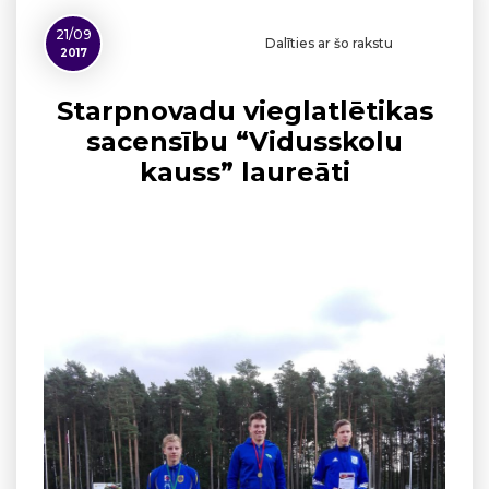
21/09
Dalīties ar šo rakstu
2017
Starpnovadu vieglatlētikas
sacensību “Vidusskolu
kauss” laureāti