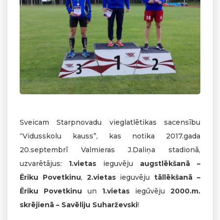
Sveicam Starpnovadu vieglatlētikas sacensību
“Vidusskolu kauss”, kas notika 2017.gada
20.septembrī Valmieras J.Daliņa stadionā,
uzvarētājus:
1.vietas
ieguvēju
augstlēkšanā –
Ēriku Povetkinu
,
2.vietas
ieguvēju
tāllēkšanā –
Ēriku Povetkinu
un
1.vietas
iegūvēju
2000.m.
skrējienā – Savēliju Suharževski
!