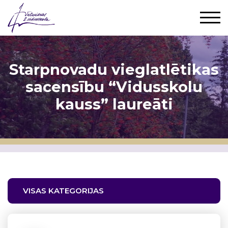
Starpnovadu vieglatlētikas
sacensību “Vidusskolu
kauss” laureāti
VISAS KATEGORIJAS