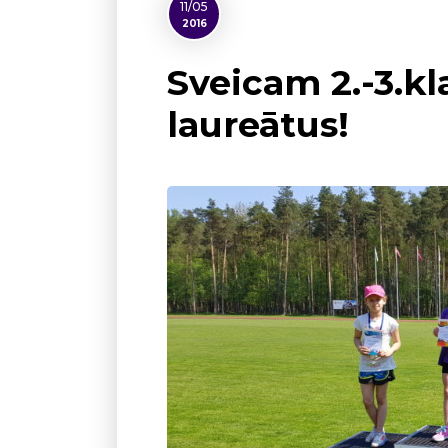
11/05
2016
Sveicam 2.-3.kl
laureātus!