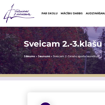
PAR SKOLU
MĀCĪBU DARBS
AUDZINĀŠAN
Sveicam 2.-3.klašu 
Sākums
»
Jaunumi
»
Sveicam 2.-3.klašu sporta laureātus!