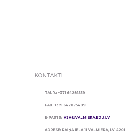
KONTAKTI
TĀLR.: +371 64281559
FAX: +371 642075489
E-PASTS:
V2V@VALMIERA.EDU.LV
ADRESE: RAIŅA IELA 11 VALMIERA, LV-4201