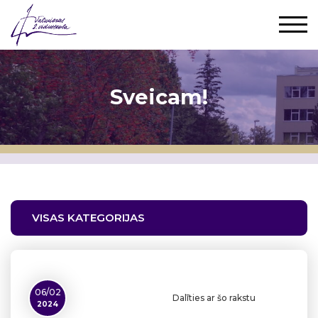
Sveicam!
VISAS KATEGORIJAS
06/02
Dalīties ar šo rakstu
2024