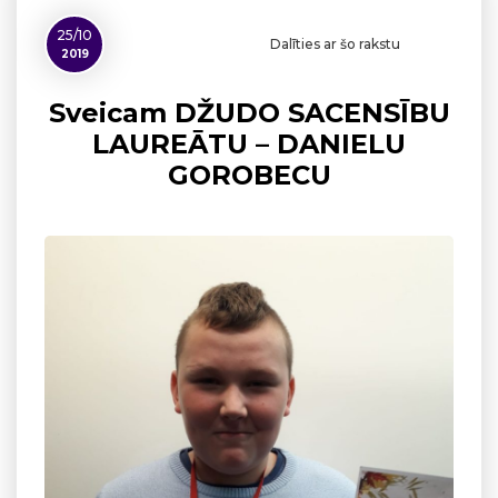
25/10
Dalīties ar šo rakstu
2019
Sveicam DŽUDO SACENSĪBU
LAUREĀTU – DANIELU
GOROBECU