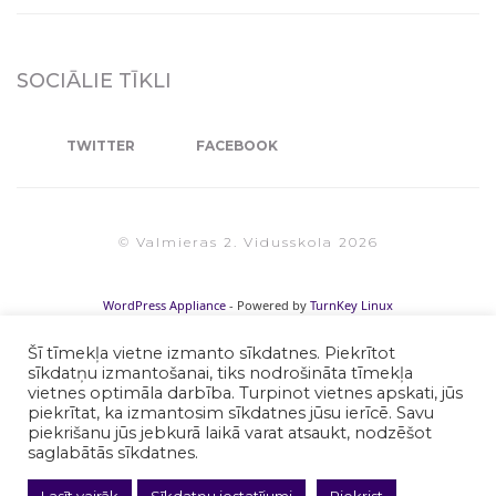
SOCIĀLIE TĪKLI
TWITTER
FACEBOOK
© Valmieras 2. Vidusskola 2026
WordPress Appliance
- Powered by
TurnKey Linux
Šī tīmekļa vietne izmanto sīkdatnes. Piekrītot
sīkdatņu izmantošanai, tiks nodrošināta tīmekļa
vietnes optimāla darbība. Turpinot vietnes apskati, jūs
piekrītat, ka izmantosim sīkdatnes jūsu ierīcē. Savu
piekrišanu jūs jebkurā laikā varat atsaukt, nodzēšot
saglabātās sīkdatnes.