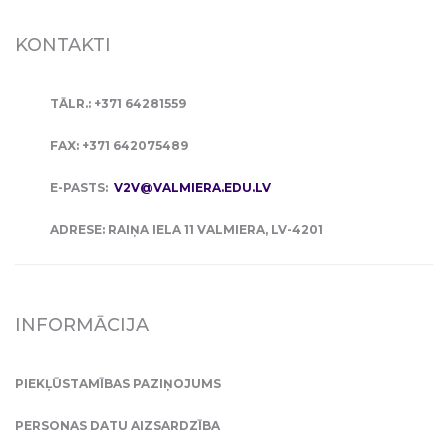
KONTAKTI
TĀLR.: +371 64281559
FAX: +371 642075489
E-PASTS:
V2V@VALMIERA.EDU.LV
ADRESE: RAIŅA IELA 11 VALMIERA, LV-4201
INFORMĀCIJA
PIEKĻŪSTAMĪBAS PAZIŅOJUMS
PERSONAS DATU AIZSARDZĪBA