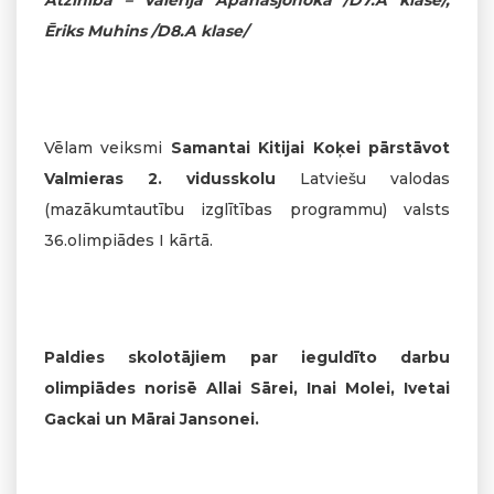
Ēriks Muhins /D8.A klase/
Vēlam veiksmi
Samantai Kitijai Koķei pārstāvot
Valmieras 2. vidusskolu
Latviešu valodas
(mazākumtautību izglītības programmu) valsts
36.olimpiādes I kārtā.
Paldies skolotājiem par ieguldīto darbu
olimpiādes norisē Allai Sārei, Inai Molei, Ivetai
Gackai un Mārai Jansonei.