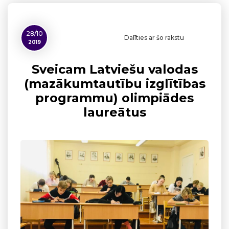
28/10
Dalīties ar šo rakstu
2019
Sveicam Latviešu valodas
(mazākumtautību izglītības
programmu) olimpiādes
laureātus