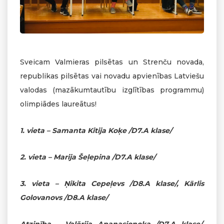
Sveicam Valmieras pilsētas un Strenču novada,
republikas pilsētas vai novadu apvienības Latviešu
valodas (mazākumtautību izglītības programmu)
olimpiādes laureātus!
1. vieta – Samanta Kitija Koķe /D7.A klase/
2. vieta – Marija Šeļepina /D7.A klase/
3. vieta – Ņikita Cepeļevs /D8.A klase/, Kārlis
Golovanovs /D8.A klase/
Atzinība – Valērija Apanasjonoka /D7.A klase/,