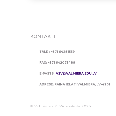
KONTAKTI
TĀLR.: +371 64281559
FAX: +371 642075489
E-PASTS:
V2V@VALMIERA.EDU.LV
ADRESE: RAIŅA IELA 11 VALMIERA, LV-4201
© Valmieras 2. Vidusskola 2026