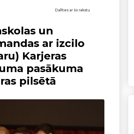
Dalīties ar šo rakstu
skolas un
mandas ar izcilo
ru) Karjeras
guma pasākuma
ras pilsētā