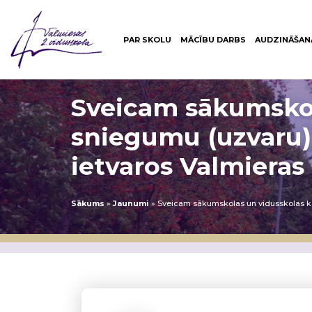
PAR SKOLU
MĀCĪBU DARBS
AUDZINĀŠAN
Sveicam sākumskol
sniegumu (uzvaru)
ietvaros Valmieras 
Sākums
»
Jaunumi
»
Sveicam sākumskolas un vidusskolas ko