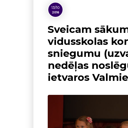
13/10
2016
Sveicam sākum
vidusskolas ko
sniegumu (uzva
nedēļas noslē
ietvaros Valmie