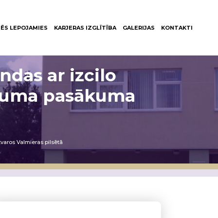
ĒS LEPOJAMIES
KARJERAS IZGLĪTĪBA
GALERIJAS
KONTAKTI
das ar izcilo
ēguma pasākuma
aros Valmieras pilsētā