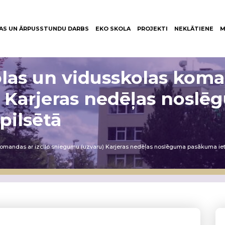
AS UN ĀRPUSSTUNDU DARBS
EKO SKOLA
PROJEKTI
NEKLĀTIENE
M
as un vidusskolas koman
 Karjeras nedēļas nosl
pilsētā
mandas ar izcilo sniegumu (uzvaru) Karjeras nedēļas noslēguma pasākuma ietv