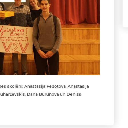
es skolēni: Anastasija Fedotova, Anastasija
Suharževskis, Dana Burunova un Deniss