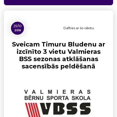
25/10
Dalīties ar šo rakstu
2019
Sveicam Timuru Bludenu ar
izcīnīto 3 vietu Valmieras
BSS sezonas atklāšanas
sacensībās peldēšanā