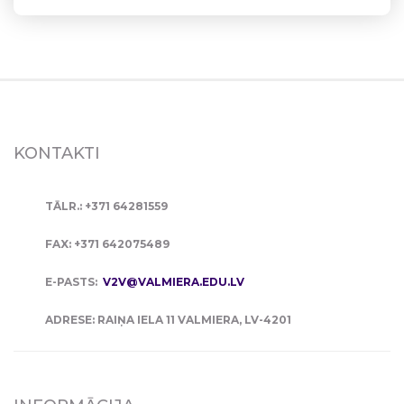
KONTAKTI
TĀLR.: +371 64281559
FAX: +371 642075489
E-PASTS:
V2V@VALMIERA.EDU.LV
ADRESE: RAIŅA IELA 11 VALMIERA, LV-4201