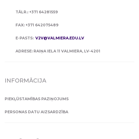
TĀLR.: +371 64281559
FAX: +371 642075489
E-PASTS:
V2V@VALMIERA.EDU.LV
ADRESE: RAIŅA IELA 11 VALMIERA, LV-4201
INFORMĀCIJA
PIEKĻŪSTAMĪBAS PAZIŅOJUMS
PERSONAS DATU AIZSARDZĪBA