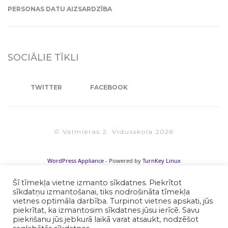
PERSONAS DATU AIZSARDZĪBA
SOCIĀLIE TĪKLI
TWITTER
FACEBOOK
© Valmieras 2. Vidusskola 2026
WordPress Appliance
- Powered by
TurnKey Linux
Šī tīmekļa vietne izmanto sīkdatnes. Piekrītot
sīkdatņu izmantošanai, tiks nodrošināta tīmekļa
vietnes optimāla darbība. Turpinot vietnes apskati, jūs
piekrītat, ka izmantosim sīkdatnes jūsu ierīcē. Savu
piekrišanu jūs jebkurā laikā varat atsaukt, nodzēšot