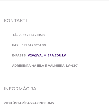
KONTAKTI
TĀLR.: +371 64281559
FAX: +371 642075489
E-PASTS:
V2V@VALMIERA.EDU.LV
ADRESE: RAIŅA IELA 11 VALMIERA, LV-4201
INFORMĀCIJA
PIEKĻŪSTAMĪBAS PAZIŅOJUMS