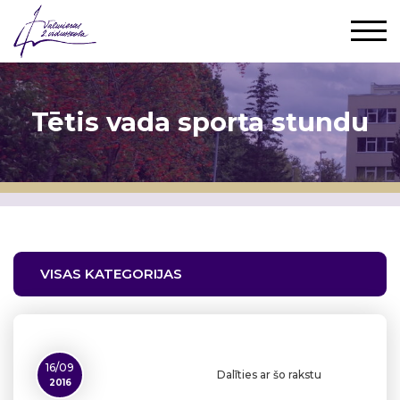
Tētis vada sporta stundu
VISAS KATEGORIJAS
16/09
Dalīties ar šo rakstu
2016